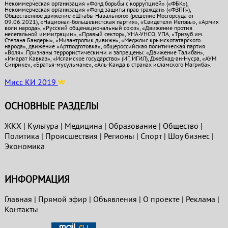
Некоммерческая организация «Фонд борьбы с коррупцией» («ФБК»),
Некоммерческая организация «Фонд защиты прав граждан» («ФЗПГ»),
Общественное движение «Штабы Навального» (решение Мосгорсуда от
09.06.2021), «Национал-большевистская партия», «Свидетели Иеговы», «Армия
воли народа», «Русский общенациональный союз», «Движение против
нелегальной иммиграции», «Правый сектор», УНА-УНСО, УПА, «Тризуб им.
Степана Бандеры», «Мизантропик дивижн», «Меджлис крымскотатарского
народа», движение «Артподготовка», общероссийская политическая партия
«Воля». Признаны террористическими и запрещены: «Движение Талибан»,
«Имарат Кавказ», «Исламское государство» (ИГ, ИГИЛ), Джебхад-ан-Нусра, «АУМ
Синрике», «Братья-мусульмане», «Аль-Каида в странах исламского Магриба».
Мисс КИ 2019
ОСНОВНЫЕ РАЗДЕЛЫ
ЖКХ
|
Культура
|
Медицина
|
Образование
|
Общество
|
Политика
|
Проиcшествия
|
Регионы
|
Спорт
|
Шоу бизнес
|
Экономика
ИНФОРМАЦИЯ
Главная
|
Прямой эфир
|
Объявления
|
О проекте
|
Реклама
|
Контакты