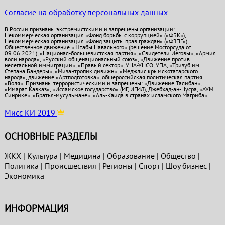
Согласие на обработку персональных данных
В России признаны экстремистскими и запрещены организации:
Некоммерческая организация «Фонд борьбы с коррупцией» («ФБК»),
Некоммерческая организация «Фонд защиты прав граждан» («ФЗПГ»),
Общественное движение «Штабы Навального» (решение Мосгорсуда от
09.06.2021), «Национал-большевистская партия», «Свидетели Иеговы», «Армия
воли народа», «Русский общенациональный союз», «Движение против
нелегальной иммиграции», «Правый сектор», УНА-УНСО, УПА, «Тризуб им.
Степана Бандеры», «Мизантропик дивижн», «Меджлис крымскотатарского
народа», движение «Артподготовка», общероссийская политическая партия
«Воля». Признаны террористическими и запрещены: «Движение Талибан»,
«Имарат Кавказ», «Исламское государство» (ИГ, ИГИЛ), Джебхад-ан-Нусра, «АУМ
Синрике», «Братья-мусульмане», «Аль-Каида в странах исламского Магриба».
Мисс КИ 2019
ОСНОВНЫЕ РАЗДЕЛЫ
ЖКХ
|
Культура
|
Медицина
|
Образование
|
Общество
|
Политика
|
Проиcшествия
|
Регионы
|
Спорт
|
Шоу бизнес
|
Экономика
ИНФОРМАЦИЯ