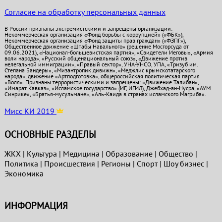
Согласие на обработку персональных данных
В России признаны экстремистскими и запрещены организации:
Некоммерческая организация «Фонд борьбы с коррупцией» («ФБК»),
Некоммерческая организация «Фонд защиты прав граждан» («ФЗПГ»),
Общественное движение «Штабы Навального» (решение Мосгорсуда от
09.06.2021), «Национал-большевистская партия», «Свидетели Иеговы», «Армия
воли народа», «Русский общенациональный союз», «Движение против
нелегальной иммиграции», «Правый сектор», УНА-УНСО, УПА, «Тризуб им.
Степана Бандеры», «Мизантропик дивижн», «Меджлис крымскотатарского
народа», движение «Артподготовка», общероссийская политическая партия
«Воля». Признаны террористическими и запрещены: «Движение Талибан»,
«Имарат Кавказ», «Исламское государство» (ИГ, ИГИЛ), Джебхад-ан-Нусра, «АУМ
Синрике», «Братья-мусульмане», «Аль-Каида в странах исламского Магриба».
Мисс КИ 2019
ОСНОВНЫЕ РАЗДЕЛЫ
ЖКХ
|
Культура
|
Медицина
|
Образование
|
Общество
|
Политика
|
Проиcшествия
|
Регионы
|
Спорт
|
Шоу бизнес
|
Экономика
ИНФОРМАЦИЯ