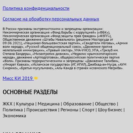
Политика конфиденциальности
Согласие на обработку персональных данных
В России признаны экстремистскими и запрещены организации:
Некоммерческая организация «Фонд борьбы с коррупцией» («ФБК»),
Некоммерческая организация «Фонд защиты прав граждан» («ФЗПГ»),
Общественное движение «Штабы Навального» (решение Мосгорсуда от
09.06.2021), «Национал-большевистская партия», «Свидетели Иеговы», «Армия
воли народа», «Русский общенациональный союз», «Движение против
нелегальной иммиграции», «Правый сектор», УНА-УНСО, УПА, «Тризуб им.
Степана Бандеры», «Мизантропик дивижн», «Меджлис крымскотатарского
народа», движение «Артподготовка», общероссийская политическая партия
«Воля». Признаны террористическими и запрещены: «Движение Талибан»,
«Имарат Кавказ», «Исламское государство» (ИГ, ИГИЛ), Джебхад-ан-Нусра, «АУМ
Синрике», «Братья-мусульмане», «Аль-Каида в странах исламского Магриба».
Мисс КИ 2019
ОСНОВНЫЕ РАЗДЕЛЫ
ЖКХ
|
Культура
|
Медицина
|
Образование
|
Общество
|
Политика
|
Проиcшествия
|
Регионы
|
Спорт
|
Шоу бизнес
|
Экономика