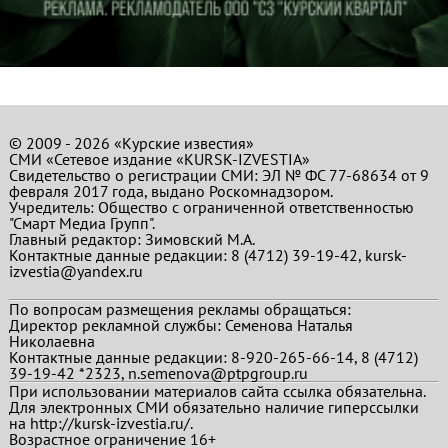
© 2009 - 2026 «Курские известия»
СМИ «Сетевое издание «KURSK-IZVESTIA»
Свидетельство о регистрации СМИ: ЭЛ № ФС 77-68634 от 9
февраля 2017 года, выдано Роскомнадзором.
Учредитель: Общество с ограниченной ответственностью
"Смарт Медиа Групп".
Главный редактор:
Зимовский М.А.
Контактные данные редакции: 8 (4712) 39-19-42, kursk-
izvestia@yandex.ru
По вопросам размещения рекламы обращаться:
Директор рекламной службы: Семенова Наталья
Николаевна
Контактные данные редакции: 8-920-265-66-14, 8 (4712)
39-19-42 *2323, n.semenova@ptpgroup.ru
При использовании материалов сайта ссылка обязательна.
Для электронных СМИ обязательно наличие гиперссылки
на http://kursk-izvestia.ru/.
Возрастное ограничение 16+