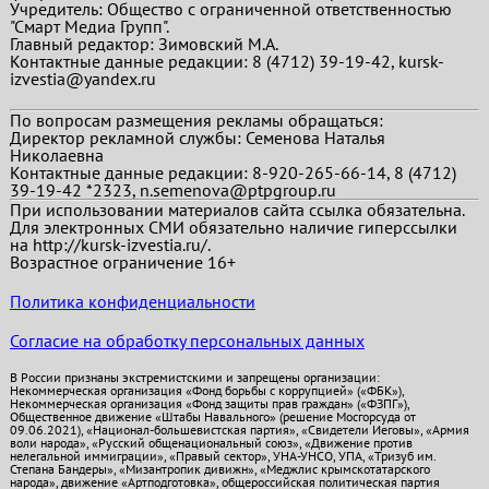
Учредитель: Общество с ограниченной ответственностью
"Смарт Медиа Групп".
Главный редактор:
Зимовский М.А.
Контактные данные редакции: 8 (4712) 39-19-42, kursk-
izvestia@yandex.ru
По вопросам размещения рекламы обращаться:
Директор рекламной службы: Семенова Наталья
Николаевна
Контактные данные редакции: 8-920-265-66-14, 8 (4712)
39-19-42 *2323, n.semenova@ptpgroup.ru
При использовании материалов сайта ссылка обязательна.
Для электронных СМИ обязательно наличие гиперссылки
на http://kursk-izvestia.ru/.
Возрастное ограничение 16+
Политика конфиденциальности
Согласие на обработку персональных данных
В России признаны экстремистскими и запрещены организации:
Некоммерческая организация «Фонд борьбы с коррупцией» («ФБК»),
Некоммерческая организация «Фонд защиты прав граждан» («ФЗПГ»),
Общественное движение «Штабы Навального» (решение Мосгорсуда от
09.06.2021), «Национал-большевистская партия», «Свидетели Иеговы», «Армия
воли народа», «Русский общенациональный союз», «Движение против
нелегальной иммиграции», «Правый сектор», УНА-УНСО, УПА, «Тризуб им.
Степана Бандеры», «Мизантропик дивижн», «Меджлис крымскотатарского
народа», движение «Артподготовка», общероссийская политическая партия