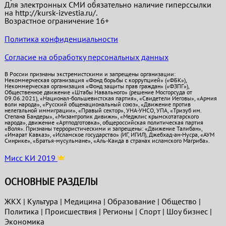
Для электронных СМИ обязательно наличие гиперссылки
на http://kursk-izvestia.ru/.
Возрастное ограничение 16+
Политика конфиденциальности
Согласие на обработку персональных данных
В России признаны экстремистскими и запрещены организации:
Некоммерческая организация «Фонд борьбы с коррупцией» («ФБК»),
Некоммерческая организация «Фонд защиты прав граждан» («ФЗПГ»),
Общественное движение «Штабы Навального» (решение Мосгорсуда от
09.06.2021), «Национал-большевистская партия», «Свидетели Иеговы», «Армия
воли народа», «Русский общенациональный союз», «Движение против
нелегальной иммиграции», «Правый сектор», УНА-УНСО, УПА, «Тризуб им.
Степана Бандеры», «Мизантропик дивижн», «Меджлис крымскотатарского
народа», движение «Артподготовка», общероссийская политическая партия
«Воля». Признаны террористическими и запрещены: «Движение Талибан»,
«Имарат Кавказ», «Исламское государство» (ИГ, ИГИЛ), Джебхад-ан-Нусра, «АУМ
Синрике», «Братья-мусульмане», «Аль-Каида в странах исламского Магриба».
Мисс КИ 2019
ОСНОВНЫЕ РАЗДЕЛЫ
ЖКХ
|
Культура
|
Медицина
|
Образование
|
Общество
|
Политика
|
Проиcшествия
|
Регионы
|
Спорт
|
Шоу бизнес
|
Экономика