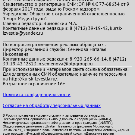
Свидетельство о регистрации СМИ: ЭЛ № ФС 77-68634 от 9
февраля 2017 года, выдано Роскомнадзором.
Учредитель: Общество с ограниченной ответственностью
"Смарт Медиа Групп".
Главный редактор:
Зимовский М.А.
Контактные данные редакции: 8 (4712) 39-19-42, kursk-
izvestia@yandex.ru
По вопросам размещения рекламы обращаться:
Директор рекламной службы: Семенова Наталья
Николаевна
Контактные данные редакции: 8-920-265-66-14, 8 (4712)
39-19-42 *2323, n.semenova@ptpgroup.ru
При использовании материалов сайта ссылка обязательна.
Для электронных СМИ обязательно наличие гиперссылки
на http://kursk-izvestia.ru/.
Возрастное ограничение 16+
Политика конфиденциальности
Согласие на обработку персональных данных
В России признаны экстремистскими и запрещены организации:
Некоммерческая организация «Фонд борьбы с коррупцией» («ФБК»),
Некоммерческая организация «Фонд защиты прав граждан» («ФЗПГ»),
Общественное движение «Штабы Навального» (решение Мосгорсуда от
09.06.2021), «Национал-большевистская партия», «Свидетели Иеговы», «Армия
воли народа», «Русский общенациональный союз», «Движение против