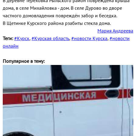
В деревне Тереховка Рыльского район повреждена крыша
дома, в селе Михайловка - дом. В селе Дурово во дворе
частного домовладения повреждён забор и беседка.
В Щетинке Курского района рзабиты стекла дома.
Мария Андреева
Теги:
#Курск
,
#Курская область
,
#новости Курска
,
#новости
онлайн
Популярное в тему: