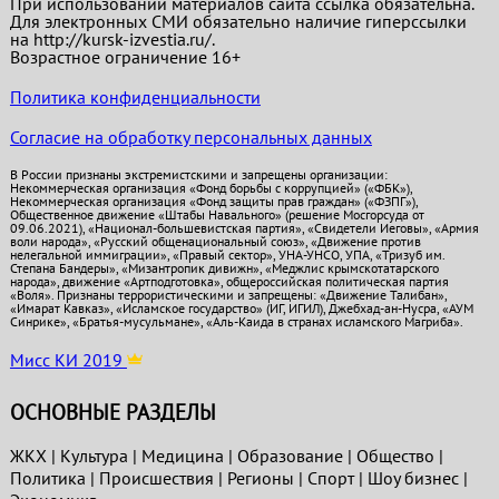
При использовании материалов сайта ссылка обязательна.
Для электронных СМИ обязательно наличие гиперссылки
на http://kursk-izvestia.ru/.
Возрастное ограничение 16+
Политика конфиденциальности
Согласие на обработку персональных данных
В России признаны экстремистскими и запрещены организации:
Некоммерческая организация «Фонд борьбы с коррупцией» («ФБК»),
Некоммерческая организация «Фонд защиты прав граждан» («ФЗПГ»),
Общественное движение «Штабы Навального» (решение Мосгорсуда от
09.06.2021), «Национал-большевистская партия», «Свидетели Иеговы», «Армия
воли народа», «Русский общенациональный союз», «Движение против
нелегальной иммиграции», «Правый сектор», УНА-УНСО, УПА, «Тризуб им.
Степана Бандеры», «Мизантропик дивижн», «Меджлис крымскотатарского
народа», движение «Артподготовка», общероссийская политическая партия
«Воля». Признаны террористическими и запрещены: «Движение Талибан»,
«Имарат Кавказ», «Исламское государство» (ИГ, ИГИЛ), Джебхад-ан-Нусра, «АУМ
Синрике», «Братья-мусульмане», «Аль-Каида в странах исламского Магриба».
Мисс КИ 2019
ОСНОВНЫЕ РАЗДЕЛЫ
ЖКХ
|
Культура
|
Медицина
|
Образование
|
Общество
|
Политика
|
Проиcшествия
|
Регионы
|
Спорт
|
Шоу бизнес
|