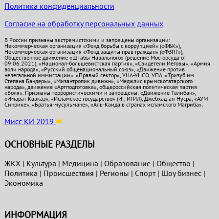
Политика конфиденциальности
Согласие на обработку персональных данных
В России признаны экстремистскими и запрещены организации:
Некоммерческая организация «Фонд борьбы с коррупцией» («ФБК»),
Некоммерческая организация «Фонд защиты прав граждан» («ФЗПГ»),
Общественное движение «Штабы Навального» (решение Мосгорсуда от
09.06.2021), «Национал-большевистская партия», «Свидетели Иеговы», «Армия
воли народа», «Русский общенациональный союз», «Движение против
нелегальной иммиграции», «Правый сектор», УНА-УНСО, УПА, «Тризуб им.
Степана Бандеры», «Мизантропик дивижн», «Меджлис крымскотатарского
народа», движение «Артподготовка», общероссийская политическая партия
«Воля». Признаны террористическими и запрещены: «Движение Талибан»,
«Имарат Кавказ», «Исламское государство» (ИГ, ИГИЛ), Джебхад-ан-Нусра, «АУМ
Синрике», «Братья-мусульмане», «Аль-Каида в странах исламского Магриба».
Мисс КИ 2019
ОСНОВНЫЕ РАЗДЕЛЫ
ЖКХ
|
Культура
|
Медицина
|
Образование
|
Общество
|
Политика
|
Проиcшествия
|
Регионы
|
Спорт
|
Шоу бизнес
|
Экономика
ИНФОРМАЦИЯ