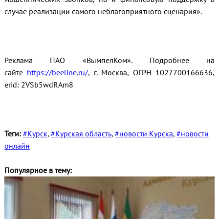
случае реализации самого неблагоприятного сценария».
Реклама ПАО «ВымпелКом». Подробнее на
сайте
https://beeline.ru/
, г. Москва, ОГРН 1027700166636,
erid: 2VSb5wdRAm8
Теги:
#Курск
,
#Курская область
,
#новости Курска
,
#новости
онлайн
Популярное в тему: