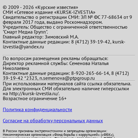
© 2009 - 2026 «Курские известия»
СМИ «Сетевое издание «KURSK-IZVESTIA»
Свидетельство о регистрации СМИ: ЭЛ № ФС 77-68634 от 9
февраля 2017 года, выдано Роскомнадзором.
Учредитель: Общество с ограниченной ответственностью
"Смарт Медиа Групп".
Главный редактор:
Зимовский М.А.
Контактные данные редакции: 8 (4712) 39-19-42, kursk-
izvestia@yandex.ru
По вопросам размещения рекламы обращаться:
Директор рекламной службы: Семенова Наталья
Николаевна
Контактные данные редакции: 8-920-265-66-14, 8 (4712)
39-19-42 *2323, n.semenova@ptpgroup.ru
При использовании материалов сайта ссылка обязательна.
Для электронных СМИ обязательно наличие гиперссылки
на http://kursk-izvestia.ru/.
Возрастное ограничение 16+
Политика конфиденциальности
Согласие на обработку персональных данных
В России признаны экстремистскими и запрещены организации:
Некоммерческая организация «Фонд борьбы с коррупцией» («ФБК»),