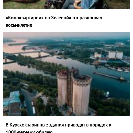
«Киноквартирник на Зелёной» отпраздновал
восьмилетие
В Курске старинные здания приводят в порядок к
1000‑летнему юбилею