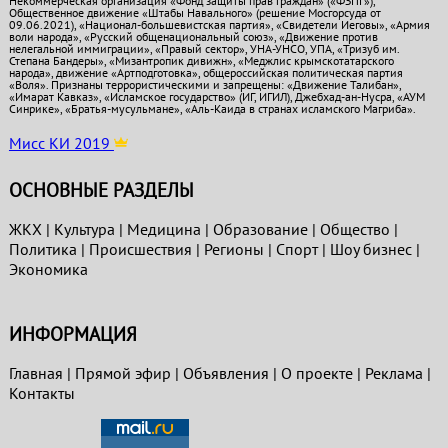
Некоммерческая организация «Фонд защиты прав граждан» («ФЗПГ»),
Общественное движение «Штабы Навального» (решение Мосгорсуда от
09.06.2021), «Национал-большевистская партия», «Свидетели Иеговы», «Армия
воли народа», «Русский общенациональный союз», «Движение против
нелегальной иммиграции», «Правый сектор», УНА-УНСО, УПА, «Тризуб им.
Степана Бандеры», «Мизантропик дивижн», «Меджлис крымскотатарского
народа», движение «Артподготовка», общероссийская политическая партия
«Воля». Признаны террористическими и запрещены: «Движение Талибан»,
«Имарат Кавказ», «Исламское государство» (ИГ, ИГИЛ), Джебхад-ан-Нусра, «АУМ
Синрике», «Братья-мусульмане», «Аль-Каида в странах исламского Магриба».
Мисс КИ 2019
ОСНОВНЫЕ РАЗДЕЛЫ
ЖКХ
|
Культура
|
Медицина
|
Образование
|
Общество
|
Политика
|
Проиcшествия
|
Регионы
|
Спорт
|
Шоу бизнес
|
Экономика
ИНФОРМАЦИЯ
Главная
|
Прямой эфир
|
Объявления
|
О проекте
|
Реклама
|
Контакты