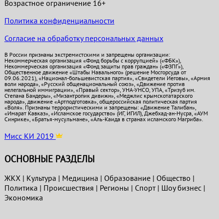
Возрастное ограничение 16+
Политика конфиденциальности
Согласие на обработку персональных данных
В России признаны экстремистскими и запрещены организации:
Некоммерческая организация «Фонд борьбы с коррупцией» («ФБК»),
Некоммерческая организация «Фонд защиты прав граждан» («ФЗПГ»),
Общественное движение «Штабы Навального» (решение Мосгорсуда от
09.06.2021), «Национал-большевистская партия», «Свидетели Иеговы», «Армия
воли народа», «Русский общенациональный союз», «Движение против
нелегальной иммиграции», «Правый сектор», УНА-УНСО, УПА, «Тризуб им.
Степана Бандеры», «Мизантропик дивижн», «Меджлис крымскотатарского
народа», движение «Артподготовка», общероссийская политическая партия
«Воля». Признаны террористическими и запрещены: «Движение Талибан»,
«Имарат Кавказ», «Исламское государство» (ИГ, ИГИЛ), Джебхад-ан-Нусра, «АУМ
Синрике», «Братья-мусульмане», «Аль-Каида в странах исламского Магриба».
Мисс КИ 2019
ОСНОВНЫЕ РАЗДЕЛЫ
ЖКХ
|
Культура
|
Медицина
|
Образование
|
Общество
|
Политика
|
Проиcшествия
|
Регионы
|
Спорт
|
Шоу бизнес
|
Экономика