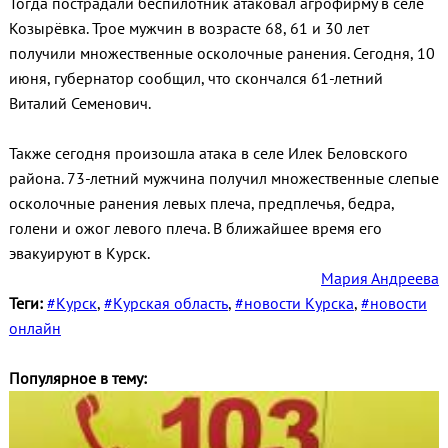
Тогда пострадали беспилотник атаковал агрофирму в селе
Козырёвка. Трое мужчин в возрасте 68, 61 и 30 лет
получили множественные осколочные ранения. Сегодня, 10
июня, губернатор сообщил, что скончался 61-летний
Виталий Семенович.
Также сегодня произошла атака в селе Илек Беловского
района. 73-летний мужчина получил множественные слепые
осколочные ранения левых плеча, предплечья, бедра,
голени и ожог левого плеча. В ближайшее время его
эвакуируют в Курск.
Мария Андреева
Теги:
#Курск
,
#Курская область
,
#новости Курска
,
#новости
онлайн
Популярное в тему: