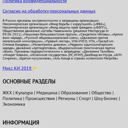
Политика конфиденциальности
Согласие на обработку персональных данных
В России признаны экстремистскими и запрещены организации:
Некоммерческая организация «Фонд борьбы с коррупцией» («ФБК»),
Некоммерческая организация «Фонд защиты прав граждан» («ФЗПГ»),
Общественное движение «Штабы Навального» (решение Мосгорсуда от
09.06.2021), «Национал-большевистская партия», «Свидетели Иеговы», «Армия
воли народа», «Русский общенациональный союз», «Движение против
нелегальной иммиграции», «Правый сектор», УНА-УНСО, УПА, «Тризуб им.
Степана Бандеры», «Мизантропик дивижн», «Меджлис крымскотатарского
народа», движение «Артподготовка», общероссийская политическая партия
«Воля». Признаны террористическими и запрещены: «Движение Талибан»,
«Имарат Кавказ», «Исламское государство» (ИГ, ИГИЛ), Джебхад-ан-Нусра, «АУМ
Синрике», «Братья-мусульмане», «Аль-Каида в странах исламского Магриба».
Мисс КИ 2019
ОСНОВНЫЕ РАЗДЕЛЫ
ЖКХ
|
Культура
|
Медицина
|
Образование
|
Общество
|
Политика
|
Проиcшествия
|
Регионы
|
Спорт
|
Шоу бизнес
|
Экономика
ИНФОРМАЦИЯ