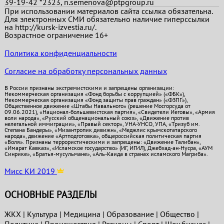
39-19-42 *2323, n.semenova@ptpgroup.ru
При использовании материалов сайта ссылка обязательна.
Для электронных СМИ обязательно наличие гиперссылки
на http://kursk-izvestia.ru/.
Возрастное ограничение 16+
Политика конфиденциальности
Согласие на обработку персональных данных
В России признаны экстремистскими и запрещены организации:
Некоммерческая организация «Фонд борьбы с коррупцией» («ФБК»),
Некоммерческая организация «Фонд защиты прав граждан» («ФЗПГ»),
Общественное движение «Штабы Навального» (решение Мосгорсуда от
09.06.2021), «Национал-большевистская партия», «Свидетели Иеговы», «Армия
воли народа», «Русский общенациональный союз», «Движение против
нелегальной иммиграции», «Правый сектор», УНА-УНСО, УПА, «Тризуб им.
Степана Бандеры», «Мизантропик дивижн», «Меджлис крымскотатарского
народа», движение «Артподготовка», общероссийская политическая партия
«Воля». Признаны террористическими и запрещены: «Движение Талибан»,
«Имарат Кавказ», «Исламское государство» (ИГ, ИГИЛ), Джебхад-ан-Нусра, «АУМ
Синрике», «Братья-мусульмане», «Аль-Каида в странах исламского Магриба».
Мисс КИ 2019
ОСНОВНЫЕ РАЗДЕЛЫ
ЖКХ
|
Культура
|
Медицина
|
Образование
|
Общество
|
Политика
|
Проиcшествия
|
Регионы
|
Спорт
|
Шоу бизнес
|