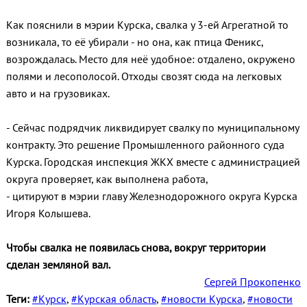
Как пояснили в мэрии Курска, свалка у 3-ей Агрегатной то
возникала, то её убирали - но она, как птица Феникс,
возрождалась. Место для неё удобное: отдалено, окружено
полями и лесополосой. Отходы свозят сюда на легковых
авто и на грузовиках.
- Сейчас подрядчик ликвидирует свалку по муниципальному
контракту. Это решение Промышленного районного суда
Курска. Городская инспекция ЖКХ вместе с администрацией
округа проверяет, как выполнена работа,
- цитируют в мэрии главу Железнодорожного округа Курска
Игоря Колышева.
Чтобы свалка не появилась снова, вокруг территории
сделан земляной вал.
Сергей Прокопенко
Теги:
#Курск
,
#Курская область
,
#новости Курска
,
#новости