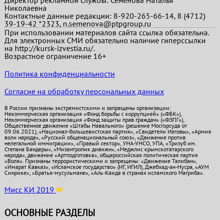
Николаевна
Контактные данные редакции: 8-920-265-66-14, 8 (4712)
39-19-42 *2323, n.semenova@ptpgroup.ru
При использовании материалов сайта ссылка обязательна.
Для электронных СМИ обязательно наличие гиперссылки
на http://kursk-izvestia.ru/.
Возрастное ограничение 16+
Политика конфиденциальности
Согласие на обработку персональных данных
В России признаны экстремистскими и запрещены организации:
Некоммерческая организация «Фонд борьбы с коррупцией» («ФБК»),
Некоммерческая организация «Фонд защиты прав граждан» («ФЗПГ»),
Общественное движение «Штабы Навального» (решение Мосгорсуда от
09.06.2021), «Национал-большевистская партия», «Свидетели Иеговы», «Армия
воли народа», «Русский общенациональный союз», «Движение против
нелегальной иммиграции», «Правый сектор», УНА-УНСО, УПА, «Тризуб им.
Степана Бандеры», «Мизантропик дивижн», «Меджлис крымскотатарского
народа», движение «Артподготовка», общероссийская политическая партия
«Воля». Признаны террористическими и запрещены: «Движение Талибан»,
«Имарат Кавказ», «Исламское государство» (ИГ, ИГИЛ), Джебхад-ан-Нусра, «АУМ
Синрике», «Братья-мусульмане», «Аль-Каида в странах исламского Магриба».
Мисс КИ 2019
ОСНОВНЫЕ РАЗДЕЛЫ