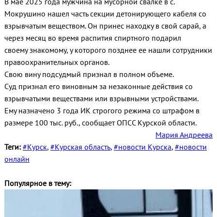
В мае 2025 года мужчина на мусорной свалке в с.
Мокрушино нашел часть секции детонирующего кабеля со
взрывчатым веществом. Он принес находку в свой сарай, а
через месяц во время распития спиртного подарил
своему знакомому, у которого позднее ее нашли сотрудники
правоохранительных органов.
Свою вину подсудмый признал в полном объеме.
Суд признал его виновным за незаконные действия со
взрывчатыми веществами или взрывными устройствами.
Ему назначено 3 года ИК строгого режима со штрафом в
размере 100 тыс. руб., сообщает ОПСС Курской области.
Мария Андреева
Теги:
#Курск
,
#Курская область
,
#новости Курска
,
#новости
онлайн
Популярное в тему: