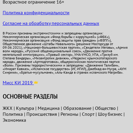
Возрастное ограничение 16+
Политика конфиденциальности
Согласие на обработку персональных данных
В России признаны экстремистскими и запрещены организации:
Некоммерческая организация «Фонд борьбы с коррупцией» («ФБК»),
Некоммерческая организация «Фонд защиты прав граждан» («ФЗПГ»),
Общественное движение «Штабы Навального» (решение Мосгорсуда от
09.06.2021), «Национал-большевистская партия», «Свидетели Иеговы», «Армия
воли народа», «Русский общенациональный союз», «Движение против
нелегальной иммиграции», «Правый сектор», УНА-УНСО, УПА, «Тризуб им.
Степана Бандеры», «Мизантропик дивижн», «Меджлис крымскотатарского
народа», движение «Артподготовка», общероссийская политическая партия
«Воля». Признаны террористическими и запрещены: «Движение Талибан»,
«Имарат Кавказ», «Исламское государство» (ИГ, ИГИЛ), Джебхад-ан-Нусра, «АУМ
Синрике», «Братья-мусульмане», «Аль-Каида в странах исламского Магриба».
Мисс КИ 2019
ОСНОВНЫЕ РАЗДЕЛЫ
ЖКХ
|
Культура
|
Медицина
|
Образование
|
Общество
|
Политика
|
Проиcшествия
|
Регионы
|
Спорт
|
Шоу бизнес
|
Экономика