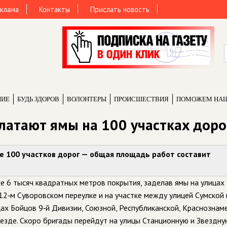
клама
Контакты
Прислать новость
НИЕ
БУДЬ ЗДОРОВ
ВОЛОНТЕРЫ
ПРОИCШЕСТВИЯ
ПОМОЖЕМ НА
алатают ямы на 100 участках доро
е 100 участков дорог — общая площадь работ составит
е 6 тысяч квадратных метров покрытия, заделав ямы на улицах
 12‑м Суворовском переулке и на участке между улицей Сумской 
ах Бойцов 9‑й Дивизии, Союзной, Республиканской, Краснознам
езде. Скоро бригады перейдут на улицы Станционную и Звездную