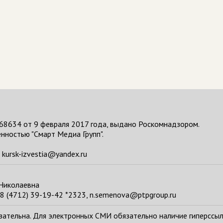
68634 от 9 февраля 2017 года, выдано Роскомнадзором.
нностью "Смарт Медиа Групп".
kursk-izvestia@yandex.ru
 Николаевна
8 (4712) 39-19-42 *2323, n.semenova@ptpgroup.ru
тельна. Для электронных СМИ обязательно наличие гиперссылки н