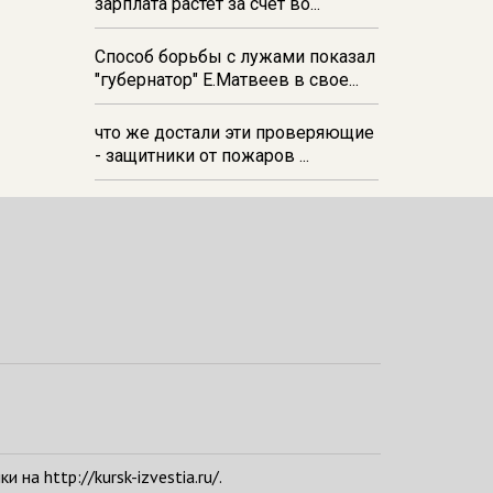
зарплата растёт за счёт во...
Способ борьбы с лужами показал
"губернатор" Е.Матвеев в свое...
что же достали эти проверяющие
- защитники от пожаров ...
а http://kursk-izvestia.ru/.