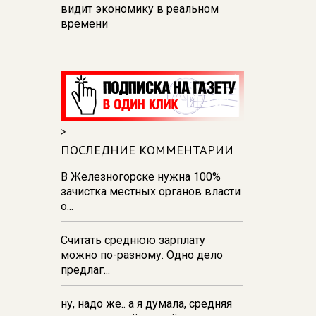
видит экономику в реальном
времени
12:26
В Курске перекроют
движение на участке улицы
Карла Маркса
12:17
В Курске прокуратура
добивается возмещения для
>
девочки - подростка ущерба за
побои
ПОСЛЕДНИЕ КОММЕНТАРИИ
11:58
В Курской области
В Железногорске нужна 100%
обрушившаяся стена повлекла
зачистка местных органов власти
возбуждение уголовного дела в
о...
отношении ИП
Считать среднюю зарплату
11:52
В Курске прокуратура
можно по-разному. Одно дело
добивается выплаты более 1 млн
предлаг...
рублей зарплаты 32-м
работникам
ну, надо же.. а я думала, средняя