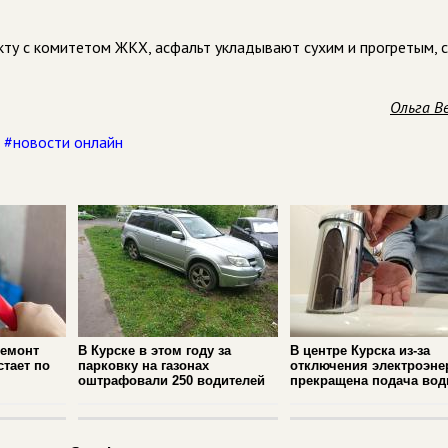
ту с комитетом ЖКХ, асфальт укладывают сухим и прогретым, 
Ольга В
,
#новости онлайн
ремонт
В Курске в этом году за
В центре Курска из‑за
стает по
парковку на газонах
отключения электроэне
оштрафовали 250 водителей
прекращена подача во