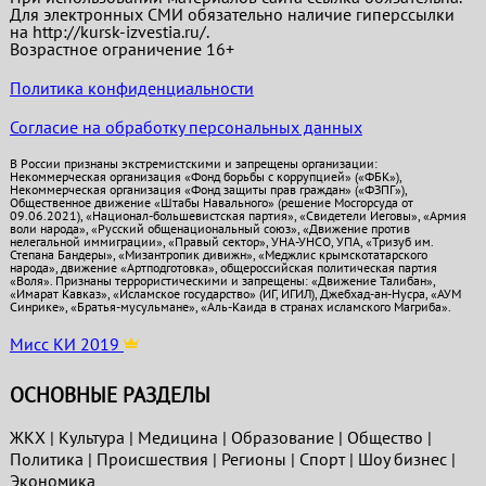
Для электронных СМИ обязательно наличие гиперссылки
на http://kursk-izvestia.ru/.
Возрастное ограничение 16+
Политика конфиденциальности
Согласие на обработку персональных данных
В России признаны экстремистскими и запрещены организации:
Некоммерческая организация «Фонд борьбы с коррупцией» («ФБК»),
Некоммерческая организация «Фонд защиты прав граждан» («ФЗПГ»),
Общественное движение «Штабы Навального» (решение Мосгорсуда от
09.06.2021), «Национал-большевистская партия», «Свидетели Иеговы», «Армия
воли народа», «Русский общенациональный союз», «Движение против
нелегальной иммиграции», «Правый сектор», УНА-УНСО, УПА, «Тризуб им.
Степана Бандеры», «Мизантропик дивижн», «Меджлис крымскотатарского
народа», движение «Артподготовка», общероссийская политическая партия
«Воля». Признаны террористическими и запрещены: «Движение Талибан»,
«Имарат Кавказ», «Исламское государство» (ИГ, ИГИЛ), Джебхад-ан-Нусра, «АУМ
Синрике», «Братья-мусульмане», «Аль-Каида в странах исламского Магриба».
Мисс КИ 2019
ОСНОВНЫЕ РАЗДЕЛЫ
ЖКХ
|
Культура
|
Медицина
|
Образование
|
Общество
|
Политика
|
Проиcшествия
|
Регионы
|
Спорт
|
Шоу бизнес
|
Экономика