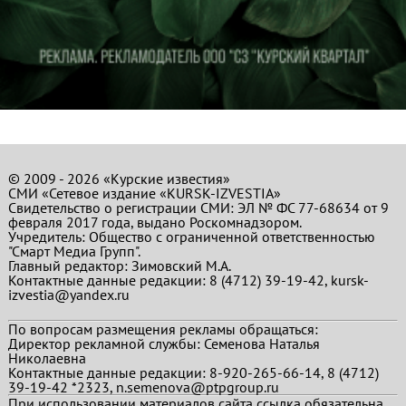
© 2009 - 2026 «Курские известия»
СМИ «Сетевое издание «KURSK-IZVESTIA»
Свидетельство о регистрации СМИ: ЭЛ № ФС 77-68634 от 9
февраля 2017 года, выдано Роскомнадзором.
Учредитель: Общество с ограниченной ответственностью
"Смарт Медиа Групп".
Главный редактор:
Зимовский М.А.
Контактные данные редакции: 8 (4712) 39-19-42, kursk-
izvestia@yandex.ru
По вопросам размещения рекламы обращаться:
Директор рекламной службы: Семенова Наталья
Николаевна
Контактные данные редакции: 8-920-265-66-14, 8 (4712)
39-19-42 *2323, n.semenova@ptpgroup.ru
При использовании материалов сайта ссылка обязательна.