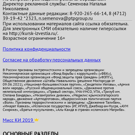
Директор рекламной службы: Семенова Наталья
Николаевна
Контактные данные редакции: 8-920-265-66-14, 8 (4712)
39-19-42 *2323, n.semenova@ptpgroup.ru
При использовании материалов сайта ссылка обязательна.
Для электронных СМИ обязательно наличие гиперссылки
на http://kursk-izvestia.ru/.
Возрастное ограничение 16+
Политика конфиденциальности
Согласие на обработку персональных данных
В России признаны экстремистскими и запрещены организации:
Некоммерческая организация «Фонд борьбы с коррупцией» («ФБК»),
Некоммерческая организация «Фонд защиты прав граждан» («ФЗПГ»),
Общественное движение «Штабы Навального» (решение Мосгорсуда от
09.06.2021), «Национал-большевистская партия», «Свидетели Иеговы», «Армия
воли народа», «Русский общенациональный союз», «Движение против
нелегальной иммиграции», «Правый сектор», УНА-УНСО, УПА, «Тризуб им.
Степана Бандеры», «Мизантропик дивижн», «Меджлис крымскотатарского
народа», движение «Артподготовка», общероссийская политическая партия
«Воля». Признаны террористическими и запрещены: «Движение Талибан»,
«Имарат Кавказ», «Исламское государство» (ИГ, ИГИЛ), Джебхад-ан-Нусра, «АУМ
Синрике», «Братья-мусульмане», «Аль-Каида в странах исламского Магриба».
Мисс КИ 2019
ОСНОВНЫЕ РАЗДЕЛЫ