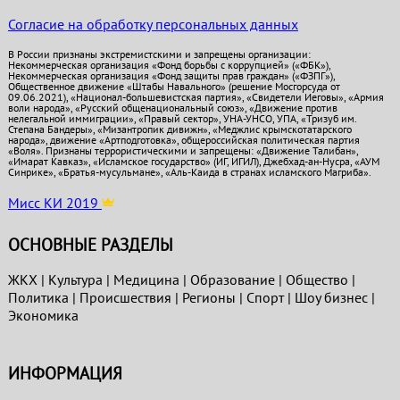
Согласие на обработку персональных данных
В России признаны экстремистскими и запрещены организации:
Некоммерческая организация «Фонд борьбы с коррупцией» («ФБК»),
Некоммерческая организация «Фонд защиты прав граждан» («ФЗПГ»),
Общественное движение «Штабы Навального» (решение Мосгорсуда от
09.06.2021), «Национал-большевистская партия», «Свидетели Иеговы», «Армия
воли народа», «Русский общенациональный союз», «Движение против
нелегальной иммиграции», «Правый сектор», УНА-УНСО, УПА, «Тризуб им.
Степана Бандеры», «Мизантропик дивижн», «Меджлис крымскотатарского
народа», движение «Артподготовка», общероссийская политическая партия
«Воля». Признаны террористическими и запрещены: «Движение Талибан»,
«Имарат Кавказ», «Исламское государство» (ИГ, ИГИЛ), Джебхад-ан-Нусра, «АУМ
Синрике», «Братья-мусульмане», «Аль-Каида в странах исламского Магриба».
Мисс КИ 2019
ОСНОВНЫЕ РАЗДЕЛЫ
ЖКХ
|
Культура
|
Медицина
|
Образование
|
Общество
|
Политика
|
Проиcшествия
|
Регионы
|
Спорт
|
Шоу бизнес
|
Экономика
ИНФОРМАЦИЯ