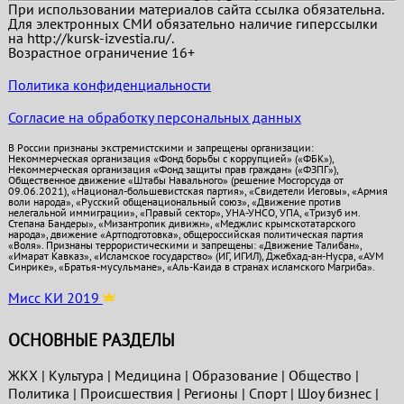
При использовании материалов сайта ссылка обязательна.
Для электронных СМИ обязательно наличие гиперссылки
на http://kursk-izvestia.ru/.
Возрастное ограничение 16+
Политика конфиденциальности
Согласие на обработку персональных данных
В России признаны экстремистскими и запрещены организации:
Некоммерческая организация «Фонд борьбы с коррупцией» («ФБК»),
Некоммерческая организация «Фонд защиты прав граждан» («ФЗПГ»),
Общественное движение «Штабы Навального» (решение Мосгорсуда от
09.06.2021), «Национал-большевистская партия», «Свидетели Иеговы», «Армия
воли народа», «Русский общенациональный союз», «Движение против
нелегальной иммиграции», «Правый сектор», УНА-УНСО, УПА, «Тризуб им.
Степана Бандеры», «Мизантропик дивижн», «Меджлис крымскотатарского
народа», движение «Артподготовка», общероссийская политическая партия
«Воля». Признаны террористическими и запрещены: «Движение Талибан»,
«Имарат Кавказ», «Исламское государство» (ИГ, ИГИЛ), Джебхад-ан-Нусра, «АУМ
Синрике», «Братья-мусульмане», «Аль-Каида в странах исламского Магриба».
Мисс КИ 2019
ОСНОВНЫЕ РАЗДЕЛЫ
ЖКХ
|
Культура
|
Медицина
|
Образование
|
Общество
|
Политика
|
Проиcшествия
|
Регионы
|
Спорт
|
Шоу бизнес
|