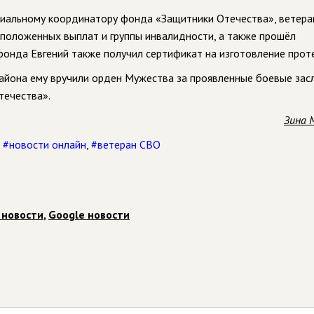
циальному координатору фонда «Защитники Отечества», ветера
оложенных выплат и группы инвалидности, а также прошёл
онда Евгений также получил сертификат на изготовление проте
айона ему вручили орден Мужества за проявленные боевые засл
течества».
Зина 
,
#новости онлайн
,
#ветеран СВО
 новости
,
Google новости