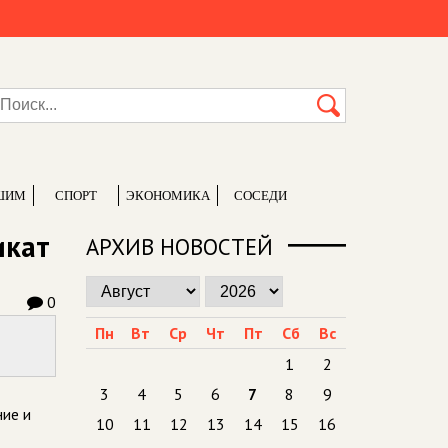
ШИМ
СПОРТ
ЭКОНОМИКА
СОСЕДИ
икат
АРХИВ НОВОСТЕЙ
0
Пн
Вт
Ср
Чт
Пт
Сб
Вс
1
2
3
4
5
6
7
8
9
ние и
10
11
12
13
14
15
16