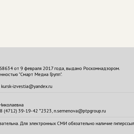
68634 от 9 февраля 2017 года, выдано Роскомнадзором.
нностью "Смарт Медиа Групп".
kursk-izvestia@yandex.ru
 Николаевна
8 (4712) 39-19-42 *2323, n.semenova@ptpgroup.ru
тельна. Для электронных СМИ обязательно наличие гиперссылки н