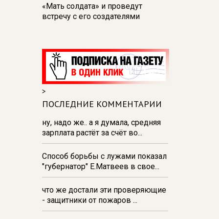
«Мать солдата» и проведут
встречу с его создателями
17:48
В Железногорске пробурят
три дополнительные скважины
из‑за проблем с водоснабжением
17:23
В Курске установили две
камеры ПДД на превышение
>
скорости
ПОСЛЕДНИЕ КОММЕНТАРИИ
16:55
В Курске жителя
Тюменской области осудили за
ну, надо же.. а я думала, средняя
незаконную перевозку
зарплата растёт за счёт во...
взрывчатки
Способ борьбы с лужами показал
16:47
В Курске капремонт дорог
"губернатор" Е.Матвеев в свое...
выполнен на 54%
что же достали эти проверяющие
- защитники от пожаров ...