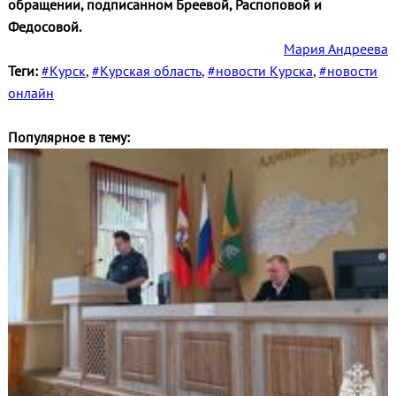
обращении, подписанном Бреевой, Распоповой и
Федосовой.
Мария Андреева
Теги:
#Курск
,
#Курская область
,
#новости Курска
,
#новости
онлайн
Популярное в тему: