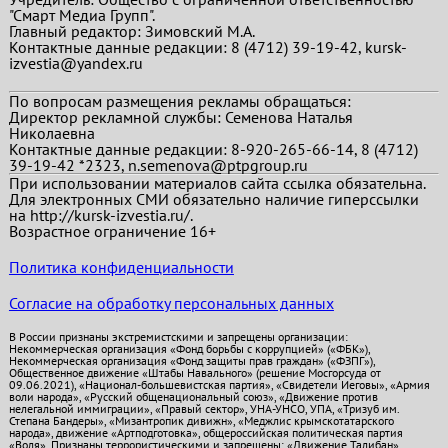
"Смарт Медиа Групп".
Главный редактор:
Зимовский М.А.
Контактные данные редакции: 8 (4712) 39-19-42, kursk-
izvestia@yandex.ru
По вопросам размещения рекламы обращаться:
Директор рекламной службы: Семенова Наталья
Николаевна
Контактные данные редакции: 8-920-265-66-14, 8 (4712)
39-19-42 *2323, n.semenova@ptpgroup.ru
При использовании материалов сайта ссылка обязательна.
Для электронных СМИ обязательно наличие гиперссылки
на http://kursk-izvestia.ru/.
Возрастное ограничение 16+
Политика конфиденциальности
Согласие на обработку персональных данных
В России признаны экстремистскими и запрещены организации:
Некоммерческая организация «Фонд борьбы с коррупцией» («ФБК»),
Некоммерческая организация «Фонд защиты прав граждан» («ФЗПГ»),
Общественное движение «Штабы Навального» (решение Мосгорсуда от
09.06.2021), «Национал-большевистская партия», «Свидетели Иеговы», «Армия
воли народа», «Русский общенациональный союз», «Движение против
нелегальной иммиграции», «Правый сектор», УНА-УНСО, УПА, «Тризуб им.
Степана Бандеры», «Мизантропик дивижн», «Меджлис крымскотатарского
народа», движение «Артподготовка», общероссийская политическая партия
«Воля». Признаны террористическими и запрещены: «Движение Талибан»,