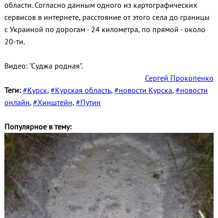
области. Согласно данным одного из картографических
сервисов в интернете, расстояние от этого села до границы
с Украиной по дорогам - 24 километра, по прямой - около
20-ти.
Видео: "Суджа родная".
Сергей Прокопенко
Теги:
#Курск
,
#Курская область
,
#новости Курска
,
#новости
онлайн
,
#Хинштейн
,
#Путин
Популярное в тему: