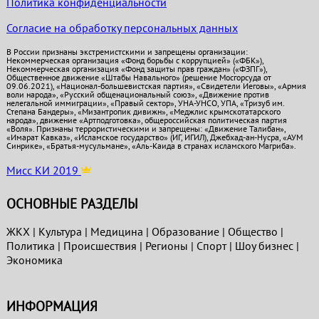
Политика конфиденциальности
Согласие на обработку персональных данных
В России признаны экстремистскими и запрещены организации:
Некоммерческая организация «Фонд борьбы с коррупцией» («ФБК»),
Некоммерческая организация «Фонд защиты прав граждан» («ФЗПГ»),
Общественное движение «Штабы Навального» (решение Мосгорсуда от
09.06.2021), «Национал-большевистская партия», «Свидетели Иеговы», «Армия
воли народа», «Русский общенациональный союз», «Движение против
нелегальной иммиграции», «Правый сектор», УНА-УНСО, УПА, «Тризуб им.
Степана Бандеры», «Мизантропик дивижн», «Меджлис крымскотатарского
народа», движение «Артподготовка», общероссийская политическая партия
«Воля». Признаны террористическими и запрещены: «Движение Талибан»,
«Имарат Кавказ», «Исламское государство» (ИГ, ИГИЛ), Джебхад-ан-Нусра, «АУМ
Синрике», «Братья-мусульмане», «Аль-Каида в странах исламского Магриба».
Мисс КИ 2019
ОСНОВНЫЕ РАЗДЕЛЫ
ЖКХ
|
Культура
|
Медицина
|
Образование
|
Общество
|
Политика
|
Проиcшествия
|
Регионы
|
Спорт
|
Шоу бизнес
|
Экономика
ИНФОРМАЦИЯ