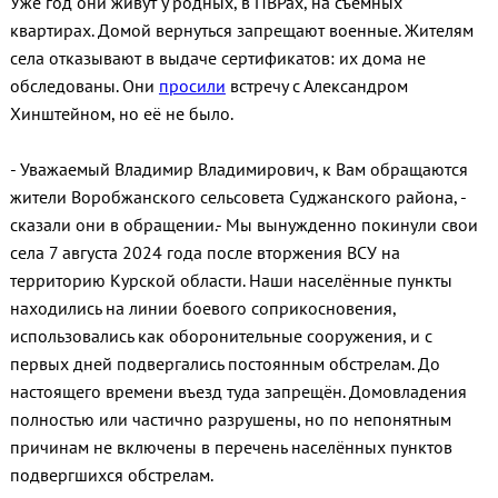
Уже год они живут у родных, в ПВРах, на съемных
квартирах. Домой вернуться запрещают военные. Жителям
села отказывают в выдаче сертификатов: их дома не
обследованы. Они
просили
встречу с Александром
Хинштейном, но её не было.
- Уважаемый Владимир Владимирович, к Вам обращаются
жители Воробжанского сельсовета Суджанского района
, -
сказали они в обращении
.- Мы вынужденно покинули свои
села 7 августа 2024 года после вторжения ВСУ на
территорию Курской области. Наши населённые пункты
находились на линии боевого соприкосновения,
использовались как оборонительные сооружения, и с
первых дней подвергались постоянным обстрелам. До
настоящего времени въезд туда запрещён. Домовладения
полностью или частично разрушены, но по непонятным
причинам не включены в перечень населённых пунктов
подвергшихся обстрелам.