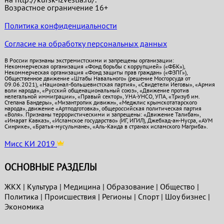
Возрастное ограничение 16+
Политика конфиденциальности
Согласие на обработку персональных данных
В России признаны экстремистскими и запрещены организации:
Некоммерческая организация «Фонд борьбы с коррупцией» («ФБК»),
Некоммерческая организация «Фонд защиты прав граждан» («ФЗПГ»),
Общественное движение «Штабы Навального» (решение Мосгорсуда от
09.06.2021), «Национал-большевистская партия», «Свидетели Иеговы», «Армия
воли народа», «Русский общенациональный союз», «Движение против
нелегальной иммиграции», «Правый сектор», УНА-УНСО, УПА, «Тризуб им.
Степана Бандеры», «Мизантропик дивижн», «Меджлис крымскотатарского
народа», движение «Артподготовка», общероссийская политическая партия
«Воля». Признаны террористическими и запрещены: «Движение Талибан»,
«Имарат Кавказ», «Исламское государство» (ИГ, ИГИЛ), Джебхад-ан-Нусра, «АУМ
Синрике», «Братья-мусульмане», «Аль-Каида в странах исламского Магриба».
Мисс КИ 2019
ОСНОВНЫЕ РАЗДЕЛЫ
ЖКХ
|
Культура
|
Медицина
|
Образование
|
Общество
|
Политика
|
Проиcшествия
|
Регионы
|
Спорт
|
Шоу бизнес
|
Экономика