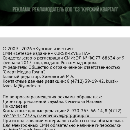
© 2009 - 2026 «Курские известия»
СМИ «Сетевое издание «KURSK-IZVESTIA»
Свидетельство о регистрации СМИ: ЭЛ № ФС 77-68634 от 9
февраля 2017 года, выдано Роскомнадзором.
Учредитель: Общество с ограниченной ответственностью
"Смарт Медиа Групп".
Главный редактор:
Зимовский М.А.
Контактные данные редакции: 8 (4712) 39-19-42, kursk-
izvestia@yandex.ru
По вопросам размещения рекламы обращаться:
Директор рекламной службы: Семенова Наталья
Николаевна
Контактные данные редакции: 8-920-265-66-14, 8 (4712)
39-19-42 *2323, n.semenova@ptpgroup.ru
При использовании материалов сайта ссылка обязательна.
Для электронных СМИ обязательно наличие гиперссылки
на http://kursk-izvestia.ru/.