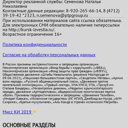
Директор рекламной службы: Семенова Наталья
Николаевна
Контактные данные редакции: 8-920-265-66-14, 8 (4712)
39-19-42 *2323, n.semenova@ptpgroup.ru
При использовании материалов сайта ссылка обязательна.
Для электронных СМИ обязательно наличие гиперссылки
на http://kursk-izvestia.ru/.
Возрастное ограничение 16+
Политика конфиденциальности
Согласие на обработку персональных данных
В России признаны экстремистскими и запрещены организации:
Некоммерческая организация «Фонд борьбы с коррупцией» («ФБК»),
Некоммерческая организация «Фонд защиты прав граждан» («ФЗПГ»),
Общественное движение «Штабы Навального» (решение Мосгорсуда от
09.06.2021), «Национал-большевистская партия», «Свидетели Иеговы», «Армия
воли народа», «Русский общенациональный союз», «Движение против
нелегальной иммиграции», «Правый сектор», УНА-УНСО, УПА, «Тризуб им.
Степана Бандеры», «Мизантропик дивижн», «Меджлис крымскотатарского
народа», движение «Артподготовка», общероссийская политическая партия
«Воля». Признаны террористическими и запрещены: «Движение Талибан»,
«Имарат Кавказ», «Исламское государство» (ИГ, ИГИЛ), Джебхад-ан-Нусра, «АУМ
Синрике», «Братья-мусульмане», «Аль-Каида в странах исламского Магриба».
Мисс КИ 2019
ОСНОВНЫЕ РАЗДЕЛЫ