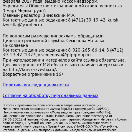
февраля 2017 года, выдано Роскомнадзором.
Учредитель: Общество с ограниченной ответственностью
"Смарт Медиа Групп".
Главный редактор:
Зимовский М.А.
Контактные данные редакции: 8 (4712) 39-19-42, kursk-
izvestia@yandex.ru
По вопросам размещения рекламы обращаться:
Директор рекламной службы: Семенова Наталья
Николаевна
Контактные данные редакции: 8-920-265-66-14, 8 (4712)
39-19-42 *2323, n.semenova@ptpgroup.ru
При использовании материалов сайта ссылка обязательна.
Для электронных СМИ обязательно наличие гиперссылки
на http://kursk-izvestia.ru/.
Возрастное ограничение 16+
Политика конфиденциальности
Согласие на обработку персональных данных
В России признаны экстремистскими и запрещены организации:
Некоммерческая организация «Фонд борьбы с коррупцией» («ФБК»),
Некоммерческая организация «Фонд защиты прав граждан» («ФЗПГ»),
Общественное движение «Штабы Навального» (решение Мосгорсуда от
09.06.2021), «Национал-большевистская партия», «Свидетели Иеговы», «Армия
воли народа», «Русский общенациональный союз», «Движение против
нелегальной иммиграции», «Правый сектор», УНА-УНСО, УПА, «Тризуб им.
Степана Бандеры», «Мизантропик дивижн», «Меджлис крымскотатарского