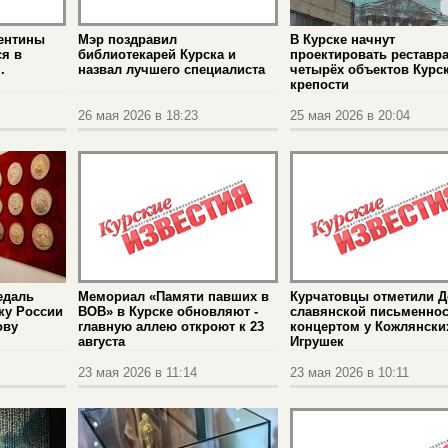
лентины
Мэр поздравил
В Курске начнут
я в
библиотекарей Курска и
проектировать реставр
.
назвал лучшего специалиста
четырёх объектов Курс
крепости
26 мая 2026 в 18:23
25 мая 2026 в 20:04
едаль
Мемориал «Памяти павших в
Курчатовцы отметили Д
ку России
ВОВ» в Курске обновляют -
славянской письменнос
ову
главную аллею откроют к 23
концертом у Кожлянски
августа
Игрушек
23 мая 2026 в 11:14
23 мая 2026 в 10:11