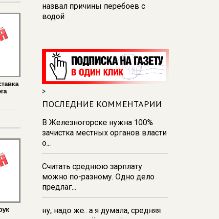
назвал причины перебоев с
водой
14:01
На водоемах Курской
области погибли 10 человек, двое
из них - дети
12:46
Данные вместо
деклараций: как государство
ставка
>
га
видит экономику в реальном
времени
ПОСЛЕДНИЕ КОММЕНТАРИИ
12:26
В Курске перекроют
В Железногорске нужна 100%
движение на участке улицы
зачистка местных органов власти
Карла Маркса
о...
12:17
В Курске прокуратура
Считать среднюю зарплату
добивается возмещения для
можно по-разному. Одно дело
девочки - подростка ущерба за
предлаг...
побои
рук
ну, надо же.. а я думала, средняя