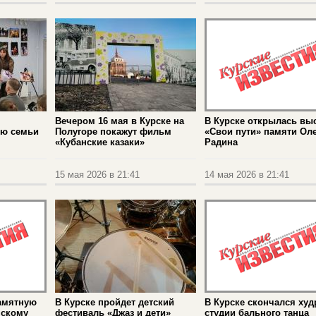
Вечером 16 мая в Курске на
В Курске открылась вы
ю семьи
Полугоре покажут фильм
«Свои пути» памяти Оле
«Кубанские казаки»
Радина
15 мая 2026 в 21:41
14 мая 2026 в 21:41
амятную
В Курске пройдет детский
В Курске скончался худ
нскому
фестиваль «Джаз и дети»
студии бального танца