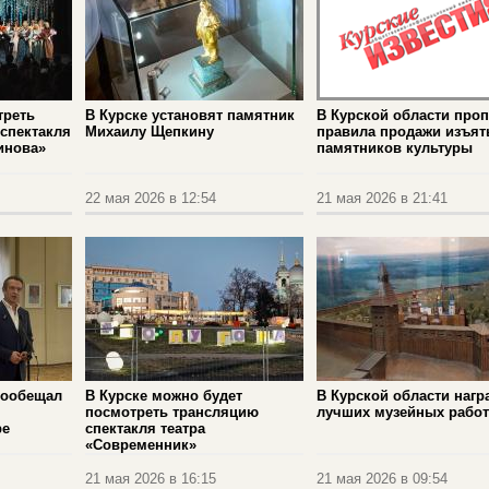
треть
В Курске установят памятник
В Курской области про
спектакля
Михаилу Щепкину
правила продажи изъят
инова»
памятников культуры
22 мая 2026 в 12:54
21 мая 2026 в 21:41
пообещал
В Курске можно будет
В Курской области нагр
посмотреть трансляцию
лучших музейных рабо
ре
спектакля театра
«Современник»
21 мая 2026 в 16:15
21 мая 2026 в 09:54