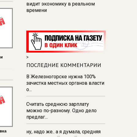
видит экономику в реальном
времени
12:26
В Курске перекроют
движение на участке улицы
Карла Маркса
12:17
В Курске прокуратура
добивается возмещения для
>
ли
девочки - подростка ущерба за
побои
ПОСЛЕДНИЕ КОММЕНТАРИИ
11:58
В Курской области
В Железногорске нужна 100%
обрушившаяся стена повлекла
зачистка местных органов власти
возбуждение уголовного дела в
о...
отношении ИП
Считать среднюю зарплату
11:52
В Курске прокуратура
можно по-разному. Одно дело
добивается выплаты более 1 млн
предлаг...
рублей зарплаты 32-м
работникам
вка
ну, надо же.. а я думала, средняя