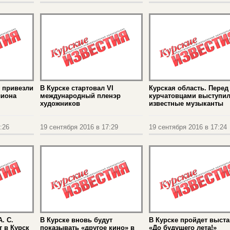
у привезли
В Курске стартовал VI
Курская область. Перед
лиона
международный пленэр
курчатовцами выступи
художников
известные музыканты
:26
19 сентября 2016 в 17:29
19 сентября 2016 в 17:24
. С.
В Курске вновь будут
В Курске пройдет выста
т в Курск
показывать «другое кино» в
«До будущего лета!»