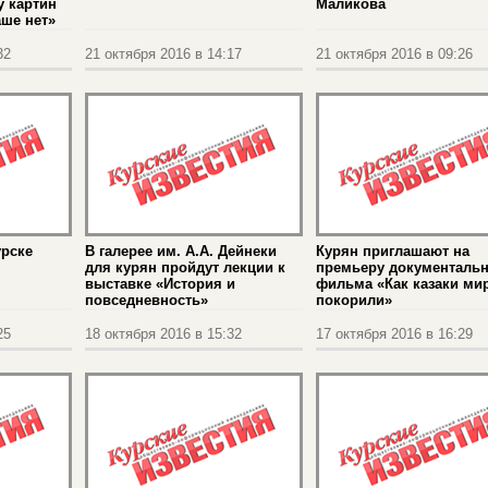
у картин
Маликова
аше нет»
32
21 октября 2016 в 14:17
21 октября 2016 в 09:26
урске
В галерее им. А.А. Дейнеки
Курян приглашают на
для курян пройдут лекции к
премьеру документальн
выставке «История и
фильма «Как казаки ми
повседневность»
покорили»
25
18 октября 2016 в 15:32
17 октября 2016 в 16:29