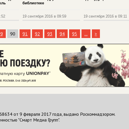
кль
библиотеке
:52
19 сентября 2016 в 09:59
19 сентября 2016 в 09:11
89
90
91
92
93
94
95
...
>
68634 от 9 февраля 2017 года, выдано Роскомнадзором.
нностью "Смарт Медиа Групп".