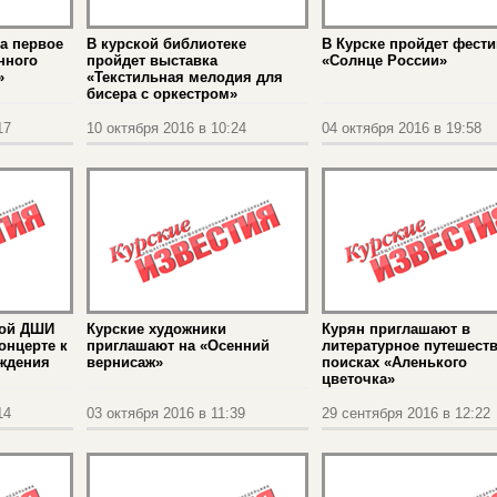
а первое
В курской библиотеке
В Курске пройдет фест
нного
пройдет выставка
«Солнце России»
»
«Текстильная мелодия для
бисера с оркестром»
17
10 октября 2016 в 10:24
04 октября 2016 в 19:58
кой ДШИ
Курские художники
Курян приглашают в
онцерте к
приглашают на «Осенний
литературное путешест
ождения
вернисаж»
поисках «Аленького
цветочка»
14
03 октября 2016 в 11:39
29 сентября 2016 в 12:22