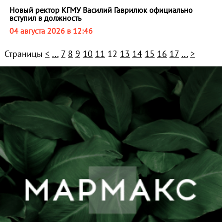
Новый ректор КГМУ Василий Гаврилюк официально
вступил в должность
04 августа 2026 в 12:46
Страницы
<
...
7
8
9
10
11
12
13
14
15
16
17
...
>