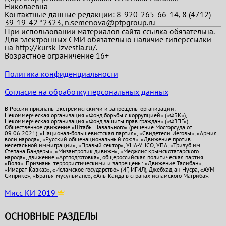
Николаевна
Контактные данные редакции: 8-920-265-66-14, 8 (4712)
39-19-42 *2323, n.semenova@ptpgroup.ru
При использовании материалов сайта ссылка обязательна.
Для электронных СМИ обязательно наличие гиперссылки
на http://kursk-izvestia.ru/.
Возрастное ограничение 16+
Политика конфиденциальности
Согласие на обработку персональных данных
В России признаны экстремистскими и запрещены организации:
Некоммерческая организация «Фонд борьбы с коррупцией» («ФБК»),
Некоммерческая организация «Фонд защиты прав граждан» («ФЗПГ»),
Общественное движение «Штабы Навального» (решение Мосгорсуда от
09.06.2021), «Национал-большевистская партия», «Свидетели Иеговы», «Армия
воли народа», «Русский общенациональный союз», «Движение против
нелегальной иммиграции», «Правый сектор», УНА-УНСО, УПА, «Тризуб им.
Степана Бандеры», «Мизантропик дивижн», «Меджлис крымскотатарского
народа», движение «Артподготовка», общероссийская политическая партия
«Воля». Признаны террористическими и запрещены: «Движение Талибан»,
«Имарат Кавказ», «Исламское государство» (ИГ, ИГИЛ), Джебхад-ан-Нусра, «АУМ
Синрике», «Братья-мусульмане», «Аль-Каида в странах исламского Магриба».
Мисс КИ 2019
ОСНОВНЫЕ РАЗДЕЛЫ