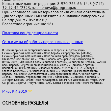
Контактные данные редакции: 8-920-265-66-14, 8 (4712)
39-19-42 *2323, n.semenova@ptpgroup.ru
При использовании материалов сайта ссылка обязательна.
Для электронных СМИ обязательно наличие гиперссылки
на http://kursk-izvestia.ru/.
Возрастное ограничение 16+
Политика конфиденциальности
Согласие на обработку персональных данных
В России признаны экстремистскими и запрещены организации:
Некоммерческая организация «Фонд борьбы с коррупцией» («ФБК»),
Некоммерческая организация «Фонд защиты прав граждан» («ФЗПГ»),
Общественное движение «Штабы Навального» (решение Мосгорсуда от
09.06.2021), «Национал-большевистская партия», «Свидетели Иеговы», «Армия
воли народа», «Русский общенациональный союз», «Движение против
нелегальной иммиграции», «Правый сектор», УНА-УНСО, УПА, «Тризуб им.
Степана Бандеры», «Мизантропик дивижн», «Меджлис крымскотатарского
народа», движение «Артподготовка», общероссийская политическая партия
«Воля». Признаны террористическими и запрещены: «Движение Талибан»,
«Имарат Кавказ», «Исламское государство» (ИГ, ИГИЛ), Джебхад-ан-Нусра, «АУМ
Синрике», «Братья-мусульмане», «Аль-Каида в странах исламского Магриба».
Мисс КИ 2019
ОСНОВНЫЕ РАЗДЕЛЫ