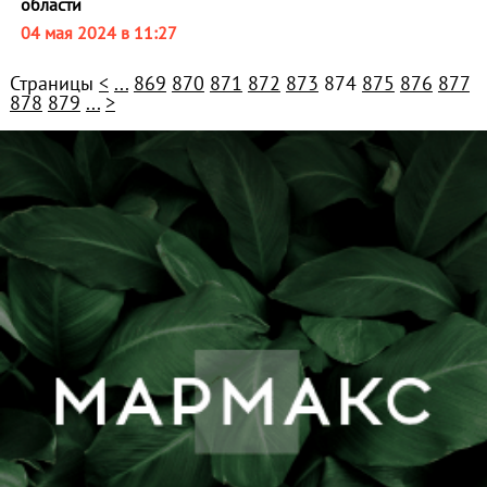
области
04 мая 2024 в 11:27
Страницы
<
...
869
870
871
872
873
874
875
876
877
878
879
...
>