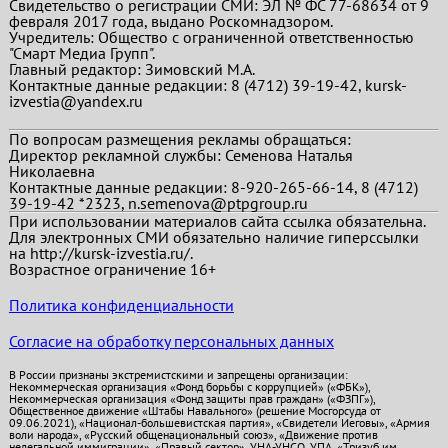
Свидетельство о регистрации СМИ: ЭЛ № ФС 77-68634 от 9
февраля 2017 года, выдано Роскомнадзором.
Учредитель: Общество с ограниченной ответственностью
"Смарт Медиа Групп".
Главный редактор:
Зимовский М.А.
Контактные данные редакции: 8 (4712) 39-19-42, kursk-
izvestia@yandex.ru
По вопросам размещения рекламы обращаться:
Директор рекламной службы: Семенова Наталья
Николаевна
Контактные данные редакции: 8-920-265-66-14, 8 (4712)
39-19-42 *2323, n.semenova@ptpgroup.ru
При использовании материалов сайта ссылка обязательна.
Для электронных СМИ обязательно наличие гиперссылки
на http://kursk-izvestia.ru/.
Возрастное ограничение 16+
Политика конфиденциальности
Согласие на обработку персональных данных
В России признаны экстремистскими и запрещены организации:
Некоммерческая организация «Фонд борьбы с коррупцией» («ФБК»),
Некоммерческая организация «Фонд защиты прав граждан» («ФЗПГ»),
Общественное движение «Штабы Навального» (решение Мосгорсуда от
09.06.2021), «Национал-большевистская партия», «Свидетели Иеговы», «Армия
воли народа», «Русский общенациональный союз», «Движение против
нелегальной иммиграции», «Правый сектор», УНА-УНСО, УПА, «Тризуб им.