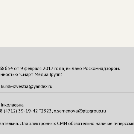
68634 от 9 февраля 2017 года, выдано Роскомнадзором.
нностью "Смарт Медиа Групп".
kursk-izvestia@yandex.ru
 Николаевна
8 (4712) 39-19-42 *2323, n.semenova@ptpgroup.ru
тельна. Для электронных СМИ обязательно наличие гиперссылки н