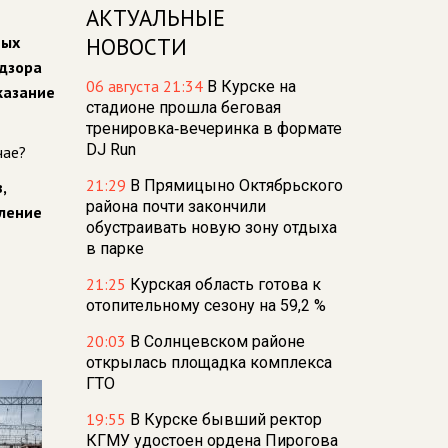
АКТУАЛЬНЫЕ
ных
НОВОСТИ
адзора
06 августа 21:34
В Курске на
казание
стадионе прошла беговая
тренировка‑вечеринка в формате
DJ Run
чае?
21:29
В Прямицыно Октябрьского
,
района почти закончили
вление
обустраивать новую зону отдыха
в парке
21:25
Курская область готова к
отопительному сезону на 59,2 %
20:03
В Солнцевском районе
открылась площадка комплекса
ГТО
19:55
В Курске бывший ректор
КГМУ удостоен ордена Пирогова