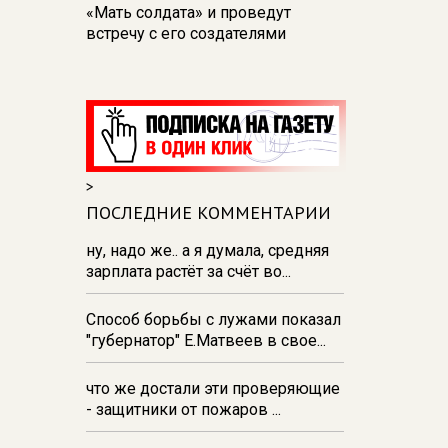
«Мать солдата» и проведут
встречу с его создателями
17:48
В Железногорске пробурят
три дополнительные скважины
из‑за проблем с водоснабжением
17:23
В Курске установили две
камеры ПДД на превышение
>
скорости
ПОСЛЕДНИЕ КОММЕНТАРИИ
16:55
В Курске жителя
Тюменской области осудили за
ну, надо же.. а я думала, средняя
незаконную перевозку
зарплата растёт за счёт во...
взрывчатки
Способ борьбы с лужами показал
16:47
В Курске капремонт дорог
"губернатор" Е.Матвеев в свое...
выполнен на 54%
что же достали эти проверяющие
- защитники от пожаров ...