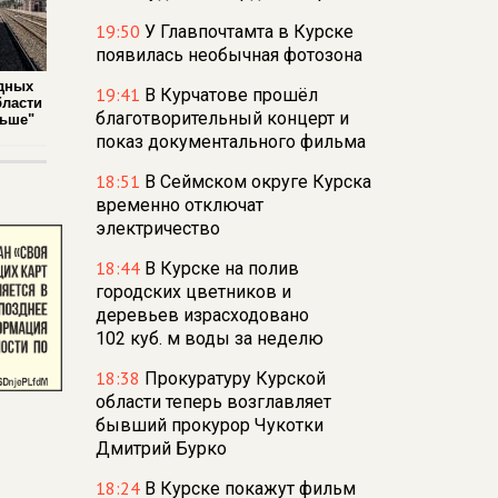
19:50
У Главпочтамта в Курске
появилась необычная фотозона
дных
19:41
В Курчатове прошёл
бласти
благотворительный концерт и
льше"
показ документального фильма
18:51
В Сеймском округе Курска
временно отключат
электричество
18:44
В Курске на полив
городских цветников и
деревьев израсходовано
102 куб. м воды за неделю
18:38
Прокуратуру Курской
области теперь возглавляет
бывший прокурор Чукотки
Дмитрий Бурко
18:24
В Курске покажут фильм