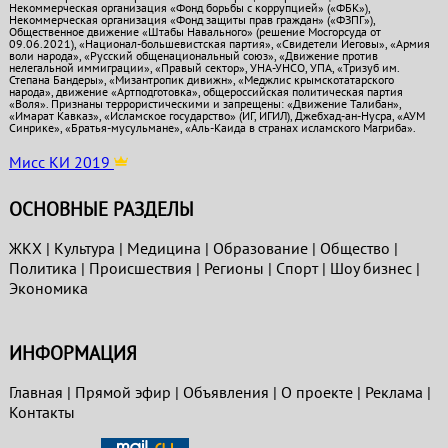
Некоммерческая организация «Фонд борьбы с коррупцией» («ФБК»),
Некоммерческая организация «Фонд защиты прав граждан» («ФЗПГ»),
Общественное движение «Штабы Навального» (решение Мосгорсуда от
09.06.2021), «Национал-большевистская партия», «Свидетели Иеговы», «Армия
воли народа», «Русский общенациональный союз», «Движение против
нелегальной иммиграции», «Правый сектор», УНА-УНСО, УПА, «Тризуб им.
Степана Бандеры», «Мизантропик дивижн», «Меджлис крымскотатарского
народа», движение «Артподготовка», общероссийская политическая партия
«Воля». Признаны террористическими и запрещены: «Движение Талибан»,
«Имарат Кавказ», «Исламское государство» (ИГ, ИГИЛ), Джебхад-ан-Нусра, «АУМ
Синрике», «Братья-мусульмане», «Аль-Каида в странах исламского Магриба».
Мисс КИ 2019
ОСНОВНЫЕ РАЗДЕЛЫ
ЖКХ
|
Культура
|
Медицина
|
Образование
|
Общество
|
Политика
|
Проиcшествия
|
Регионы
|
Спорт
|
Шоу бизнес
|
Экономика
ИНФОРМАЦИЯ
Главная
|
Прямой эфир
|
Объявления
|
О проекте
|
Реклама
|
Контакты