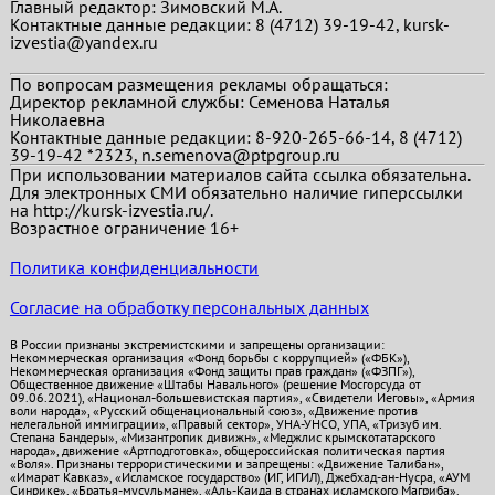
Главный редактор:
Зимовский М.А.
Контактные данные редакции: 8 (4712) 39-19-42, kursk-
izvestia@yandex.ru
По вопросам размещения рекламы обращаться:
Директор рекламной службы: Семенова Наталья
Николаевна
Контактные данные редакции: 8-920-265-66-14, 8 (4712)
39-19-42 *2323, n.semenova@ptpgroup.ru
При использовании материалов сайта ссылка обязательна.
Для электронных СМИ обязательно наличие гиперссылки
на http://kursk-izvestia.ru/.
Возрастное ограничение 16+
Политика конфиденциальности
Согласие на обработку персональных данных
В России признаны экстремистскими и запрещены организации:
Некоммерческая организация «Фонд борьбы с коррупцией» («ФБК»),
Некоммерческая организация «Фонд защиты прав граждан» («ФЗПГ»),
Общественное движение «Штабы Навального» (решение Мосгорсуда от
09.06.2021), «Национал-большевистская партия», «Свидетели Иеговы», «Армия
воли народа», «Русский общенациональный союз», «Движение против
нелегальной иммиграции», «Правый сектор», УНА-УНСО, УПА, «Тризуб им.
Степана Бандеры», «Мизантропик дивижн», «Меджлис крымскотатарского
народа», движение «Артподготовка», общероссийская политическая партия
«Воля». Признаны террористическими и запрещены: «Движение Талибан»,
«Имарат Кавказ», «Исламское государство» (ИГ, ИГИЛ), Джебхад-ан-Нусра, «АУМ
Синрике», «Братья-мусульмане», «Аль-Каида в странах исламского Магриба».