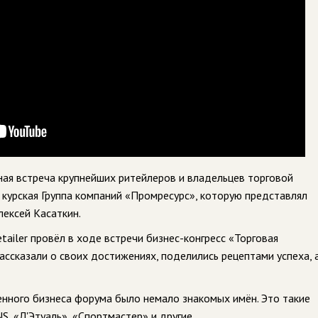
ая встреча крупнейших ритейлеров и владельцев торговой
 курская Группа компаний «Промресурс», которую представлял
лексей Касаткин.
ailer провёл в ходе встречи бизнес-конгресс «Торговая
ассказали о своих достижениях, поделились рецептами успеха, 
енного бизнеса форума было немало знакомых имён. Это такие
S, «Л'Этуаль», «Спортмастер» и другие.