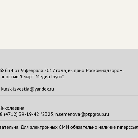
68634 от 9 февраля 2017 года, выдано Роскомнадзором.
нностью "Смарт Медиа Групп".
kursk-izvestia@yandex.ru
 Николаевна
8 (4712) 39-19-42 *2323, n.semenova@ptpgroup.ru
тельна. Для электронных СМИ обязательно наличие гиперссылки н