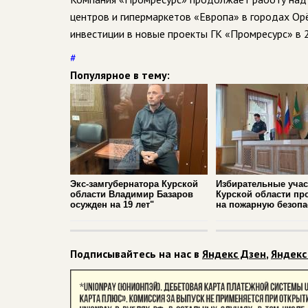
центров и гипермаркетов «Европа» в городах Орё
инвестиции в новые проекты ГК «Промресурс» в 
#
Популярное в тему:
Экс-замгубернатора Курской
Избирательные учас
области Владимир Базаров
Курской области пр
осужден на 19 лет"
на пожарную безопа
Подписывайтесь на нас в
Яндекс Дзен
,
Яндекс