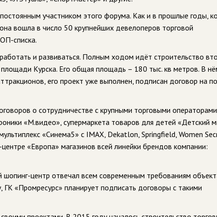
 постоянным участником этого форума. Как и в прошлые годы, к
 она вошла в число 50 крупнейших девелоперов торговой
ОП-списка.
работать и развиваться. Полным ходом идёт строительство вт
площади Курска. Его общая площадь – 180 тыс. кв метров. В н
аттракционов, его проект уже выполнен, подписан договор на п
оговоров о сотрудничестве с крупными торговыми операторами
роники «М.видео», супермаркета товаров для детей «Детский ми
ультиплекс «Синема5» с IMAX, Dekatlon, Springfield, Women Secr
г-центре «Европа» магазинов всей линейки брендов компании:
ый шопинг-центр отвечал всем современным требованиям объект
, ГК «Промресурс» планирует подписать договоры с такими
своими проектами. В 2015 году началось строительство торго