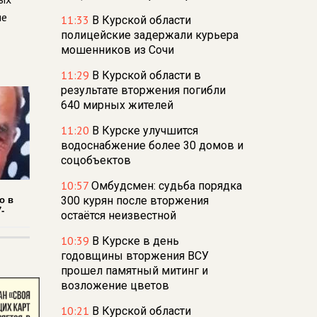
ые
11:33
В Курской области
полицейские задержали курьера
мошенников из Сочи
11:29
В Курской области в
результате вторжения погибли
640 мирных жителей
11:20
В Курске улучшится
водоснабжение более 30 домов и
соцобъектов
10:57
Омбудсмен: судьба порядка
300 курян после вторжения
о в
-
остаётся неизвестной
10:39
В Курске в день
годовщины вторжения ВСУ
прошел памятный митинг и
возложение цветов
10:21
В Курской области