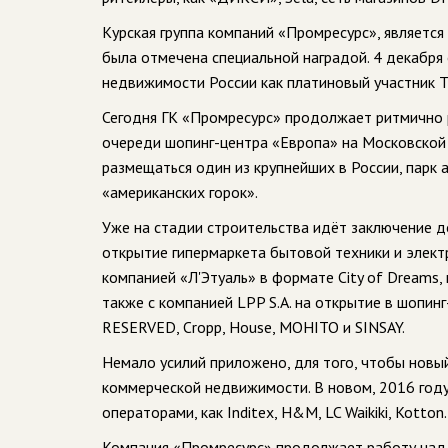
Курская группа компаний «Промресурс», является
была отмечена специальной наградой. 4 декабря
недвижимости России как платиновый участник Т
Сегодня ГК «Промресурс» продолжает ритмично 
очереди шопинг-центра «Европа» на Московской 
размещаться один из крупнейших в России, парк 
«американских горок».
Уже на стадии строительства идёт заключение д
открытие гипермаркета бытовой техники и элект
компанией «Л'Этуаль» в формате City of Dreams, м
также с компанией LPP S.A. на открытие в шопин
RESERVED, Cropp, House, MOHITO и SINSAY.
Немало усилий приложено, для того, чтобы нов
коммерческой недвижимости. В новом, 2016 году
операторами, как Inditex, H&M, LC Waikiki, Kotton.
Компания «Промресурс» продолжает работу над 