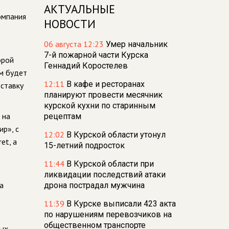
АКТУАЛЬНЫЕ
омпания
НОВОСТИ
06 августа 12:23
Умер начальник
7-й пожарной части Курска
орой
Геннадий Коростелев
ём будет
12:11
В кафе и ресторанах
оставку
планируют провести месячник
курской кухни по старинным
 на
рецептам
р», с
12:02
В Курской области утонул
et, а
15-летний подросток
11:44
В Курской области при
ликвидации последствий атаки
а
дрона пострадал мужчина
11:39
В Курске выписали 423 акта
по нарушениям перевозчиков на
общественном транспорте
вых