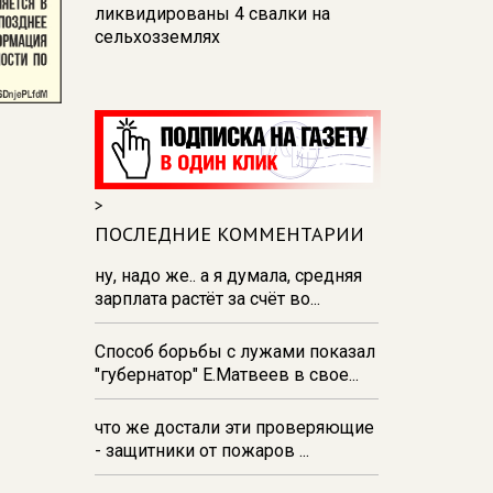
ликвидированы 4 свалки на
сельхозземлях
10:05
СК: ущерб от вторжения в
Курскую область составил почти
505 млрд рублей
09:58
В медучреждениях Курской
области сократили 167
>
должностей – сэкономили 69
млн. рублей
ПОСЛЕДНИЕ КОММЕНТАРИИ
09:25
В Курской области за сутки
ну, надо же.. а я думала, средняя
от атак пострадали 11 человек и 2
зарплата растёт за счёт во...
погибли
Способ борьбы с лужами показал
05 августа 22:39
В Курской
"губернатор" Е.Матвеев в свое...
области один человек погиб и
семь ранены от атаки дрона ВСУ
что же достали эти проверяющие
- защитники от пожаров ...