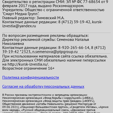
Свидетельство о регистрации СМИ: ЭЛ № ФС 77-68634 от 9
февраля 2017 года, выдано Роскомнадзором.
Учредитель: Общество с ограниченной ответственностью
"Смарт Медиа Групп".
Главный редактор:
Зимовский М.А.
Контактные данные редакции: 8 (4712) 39-19-42, kursk-
izvestia@yandex.ru
По вопросам размещения рекламы обращаться:
Директор рекламной службы: Семенова Наталья
Николаевна
Контактные данные редакции: 8-920-265-66-14, 8 (4712)
39-19-42 *2323, n.semenova@ptpgroup.ru
При использовании материалов сайта ссылка обязательна.
Для электронных СМИ обязательно наличие гиперссылки
на http://kursk-izvestia.ru/.
Возрастное ограничение 16+
Политика конфиденциальности
Согласие на обработку персональных данных
В России признаны экстремистскими и запрещены организации:
Некоммерческая организация «Фонд борьбы с коррупцией» («ФБК»),
Некоммерческая организация «Фонд защиты прав граждан» («ФЗПГ»),
Общественное движение «Штабы Навального» (решение Мосгорсуда от
09.06.2021), «Национал-большевистская партия», «Свидетели Иеговы», «Армия
воли народа», «Русский общенациональный союз», «Движение против
нелегальной иммиграции», «Правый сектор», УНА-УНСО, УПА, «Тризуб им.