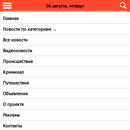
06 августа, четверг
Главная
Новости по категориям →
Все новости
Видеоновости
Проиcшествия
Криминал
Путешествия
Объявления
О проекте
ОРЛОВСКИЙ РЫСАК ВАСЯ ПРИГЛАШАЕТ КУРЯН
Реклама
НА СЛУЖБУ В ПОЛИЦИЮ
Контакты
30 июля 2025 в 10:09