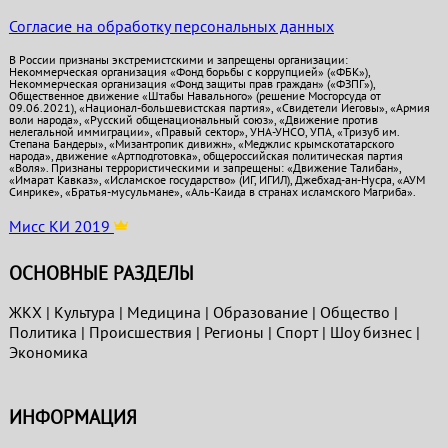
Согласие на обработку персональных данных
В России признаны экстремистскими и запрещены организации:
Некоммерческая организация «Фонд борьбы с коррупцией» («ФБК»),
Некоммерческая организация «Фонд защиты прав граждан» («ФЗПГ»),
Общественное движение «Штабы Навального» (решение Мосгорсуда от
09.06.2021), «Национал-большевистская партия», «Свидетели Иеговы», «Армия
воли народа», «Русский общенациональный союз», «Движение против
нелегальной иммиграции», «Правый сектор», УНА-УНСО, УПА, «Тризуб им.
Степана Бандеры», «Мизантропик дивижн», «Меджлис крымскотатарского
народа», движение «Артподготовка», общероссийская политическая партия
«Воля». Признаны террористическими и запрещены: «Движение Талибан»,
«Имарат Кавказ», «Исламское государство» (ИГ, ИГИЛ), Джебхад-ан-Нусра, «АУМ
Синрике», «Братья-мусульмане», «Аль-Каида в странах исламского Магриба».
Мисс КИ 2019
ОСНОВНЫЕ РАЗДЕЛЫ
ЖКХ
|
Культура
|
Медицина
|
Образование
|
Общество
|
Политика
|
Проиcшествия
|
Регионы
|
Спорт
|
Шоу бизнес
|
Экономика
ИНФОРМАЦИЯ