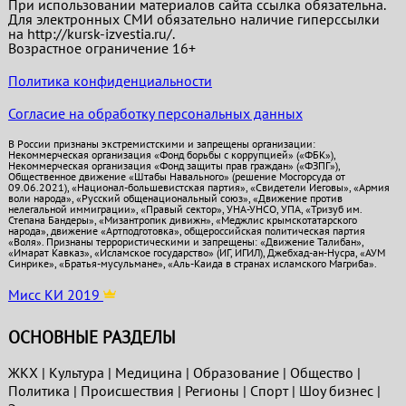
При использовании материалов сайта ссылка обязательна.
Для электронных СМИ обязательно наличие гиперссылки
на http://kursk-izvestia.ru/.
Возрастное ограничение 16+
Политика конфиденциальности
Согласие на обработку персональных данных
В России признаны экстремистскими и запрещены организации:
Некоммерческая организация «Фонд борьбы с коррупцией» («ФБК»),
Некоммерческая организация «Фонд защиты прав граждан» («ФЗПГ»),
Общественное движение «Штабы Навального» (решение Мосгорсуда от
09.06.2021), «Национал-большевистская партия», «Свидетели Иеговы», «Армия
воли народа», «Русский общенациональный союз», «Движение против
нелегальной иммиграции», «Правый сектор», УНА-УНСО, УПА, «Тризуб им.
Степана Бандеры», «Мизантропик дивижн», «Меджлис крымскотатарского
народа», движение «Артподготовка», общероссийская политическая партия
«Воля». Признаны террористическими и запрещены: «Движение Талибан»,
«Имарат Кавказ», «Исламское государство» (ИГ, ИГИЛ), Джебхад-ан-Нусра, «АУМ
Синрике», «Братья-мусульмане», «Аль-Каида в странах исламского Магриба».
Мисс КИ 2019
ОСНОВНЫЕ РАЗДЕЛЫ
ЖКХ
|
Культура
|
Медицина
|
Образование
|
Общество
|
Политика
|
Проиcшествия
|
Регионы
|
Спорт
|
Шоу бизнес
|