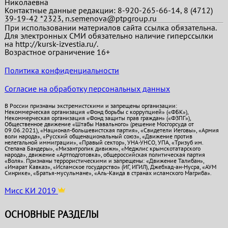
Николаевна
Контактные данные редакции: 8-920-265-66-14, 8 (4712)
39-19-42 *2323, n.semenova@ptpgroup.ru
При использовании материалов сайта ссылка обязательна.
Для электронных СМИ обязательно наличие гиперссылки
на http://kursk-izvestia.ru/.
Возрастное ограничение 16+
Политика конфиденциальности
Согласие на обработку персональных данных
В России признаны экстремистскими и запрещены организации:
Некоммерческая организация «Фонд борьбы с коррупцией» («ФБК»),
Некоммерческая организация «Фонд защиты прав граждан» («ФЗПГ»),
Общественное движение «Штабы Навального» (решение Мосгорсуда от
09.06.2021), «Национал-большевистская партия», «Свидетели Иеговы», «Армия
воли народа», «Русский общенациональный союз», «Движение против
нелегальной иммиграции», «Правый сектор», УНА-УНСО, УПА, «Тризуб им.
Степана Бандеры», «Мизантропик дивижн», «Меджлис крымскотатарского
народа», движение «Артподготовка», общероссийская политическая партия
«Воля». Признаны террористическими и запрещены: «Движение Талибан»,
«Имарат Кавказ», «Исламское государство» (ИГ, ИГИЛ), Джебхад-ан-Нусра, «АУМ
Синрике», «Братья-мусульмане», «Аль-Каида в странах исламского Магриба».
Мисс КИ 2019
ОСНОВНЫЕ РАЗДЕЛЫ