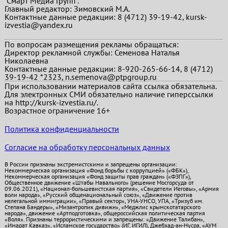
"Смарт Медиа Групп".
Главный редактор:
Зимовский М.А.
Контактные данные редакции: 8 (4712) 39-19-42, kursk-
izvestia@yandex.ru
По вопросам размещения рекламы обращаться:
Директор рекламной службы: Семенова Наталья
Николаевна
Контактные данные редакции: 8-920-265-66-14, 8 (4712)
39-19-42 *2323, n.semenova@ptpgroup.ru
При использовании материалов сайта ссылка обязательна.
Для электронных СМИ обязательно наличие гиперссылки
на http://kursk-izvestia.ru/.
Возрастное ограничение 16+
Политика конфиденциальности
Согласие на обработку персональных данных
В России признаны экстремистскими и запрещены организации:
Некоммерческая организация «Фонд борьбы с коррупцией» («ФБК»),
Некоммерческая организация «Фонд защиты прав граждан» («ФЗПГ»),
Общественное движение «Штабы Навального» (решение Мосгорсуда от
09.06.2021), «Национал-большевистская партия», «Свидетели Иеговы», «Армия
воли народа», «Русский общенациональный союз», «Движение против
нелегальной иммиграции», «Правый сектор», УНА-УНСО, УПА, «Тризуб им.
Степана Бандеры», «Мизантропик дивижн», «Меджлис крымскотатарского
народа», движение «Артподготовка», общероссийская политическая партия
«Воля». Признаны террористическими и запрещены: «Движение Талибан»,
«Имарат Кавказ», «Исламское государство» (ИГ, ИГИЛ), Джебхад-ан-Нусра, «АУМ