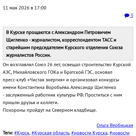
11 мая 2026 в 17:00
3
В Курске прощаются с Александром Петровичем
Щигленко - журналистом, корреспондентом ТАСС и
старейшим председателем Курского отделения Союза
журналистов России.
Он возглавлял Союз 26 лет, освещал строительство Курской
АЭС, Михайловского ГОКа и Братской ГЭС, основал
пресс‑клуб «Чистая энергия» и организовал конкурсы
имени Константина Воробьёва. Александр Щигленко
- заслуженный работник культуры РФ. Проститься с ним
пришли друзья и коллеги.
Похороны пройдут на Северном кладбище.
Ольга Вербицкая
Теги:
#Курск
,
#Курская область
,
#новости Курска
,
#новости