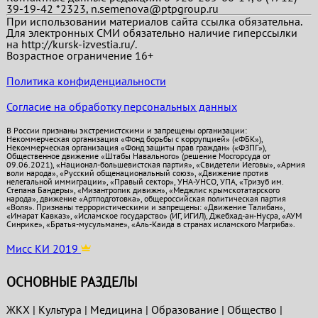
39-19-42 *2323, n.semenova@ptpgroup.ru
При использовании материалов сайта ссылка обязательна.
Для электронных СМИ обязательно наличие гиперссылки
на http://kursk-izvestia.ru/.
Возрастное ограничение 16+
Политика конфиденциальности
Согласие на обработку персональных данных
В России признаны экстремистскими и запрещены организации:
Некоммерческая организация «Фонд борьбы с коррупцией» («ФБК»),
Некоммерческая организация «Фонд защиты прав граждан» («ФЗПГ»),
Общественное движение «Штабы Навального» (решение Мосгорсуда от
09.06.2021), «Национал-большевистская партия», «Свидетели Иеговы», «Армия
воли народа», «Русский общенациональный союз», «Движение против
нелегальной иммиграции», «Правый сектор», УНА-УНСО, УПА, «Тризуб им.
Степана Бандеры», «Мизантропик дивижн», «Меджлис крымскотатарского
народа», движение «Артподготовка», общероссийская политическая партия
«Воля». Признаны террористическими и запрещены: «Движение Талибан»,
«Имарат Кавказ», «Исламское государство» (ИГ, ИГИЛ), Джебхад-ан-Нусра, «АУМ
Синрике», «Братья-мусульмане», «Аль-Каида в странах исламского Магриба».
Мисс КИ 2019
ОСНОВНЫЕ РАЗДЕЛЫ
ЖКХ
|
Культура
|
Медицина
|
Образование
|
Общество
|