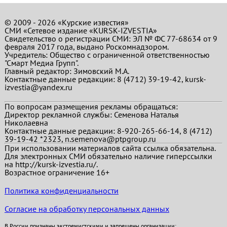
© 2009 - 2026 «Курские известия»
СМИ «Сетевое издание «KURSK-IZVESTIA»
Свидетельство о регистрации СМИ: ЭЛ № ФС 77-68634 от 9
февраля 2017 года, выдано Роскомнадзором.
Учредитель: Общество с ограниченной ответственностью
"Смарт Медиа Групп".
Главный редактор:
Зимовский М.А.
Контактные данные редакции: 8 (4712) 39-19-42, kursk-
izvestia@yandex.ru
По вопросам размещения рекламы обращаться:
Директор рекламной службы: Семенова Наталья
Николаевна
Контактные данные редакции: 8-920-265-66-14, 8 (4712)
39-19-42 *2323, n.semenova@ptpgroup.ru
При использовании материалов сайта ссылка обязательна.
Для электронных СМИ обязательно наличие гиперссылки
на http://kursk-izvestia.ru/.
Возрастное ограничение 16+
Политика конфиденциальности
Согласие на обработку персональных данных
В России признаны экстремистскими и запрещены организации: