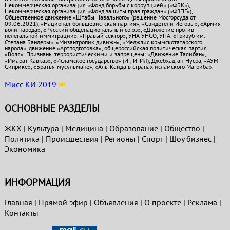
Некоммерческая организация «Фонд борьбы с коррупцией» («ФБК»),
Некоммерческая организация «Фонд защиты прав граждан» («ФЗПГ»),
Общественное движение «Штабы Навального» (решение Мосгорсуда от
09.06.2021), «Национал-большевистская партия», «Свидетели Иеговы», «Армия
воли народа», «Русский общенациональный союз», «Движение против
нелегальной иммиграции», «Правый сектор», УНА-УНСО, УПА, «Тризуб им.
Степана Бандеры», «Мизантропик дивижн», «Меджлис крымскотатарского
народа», движение «Артподготовка», общероссийская политическая партия
«Воля». Признаны террористическими и запрещены: «Движение Талибан»,
«Имарат Кавказ», «Исламское государство» (ИГ, ИГИЛ), Джебхад-ан-Нусра, «АУМ
Синрике», «Братья-мусульмане», «Аль-Каида в странах исламского Магриба».
Мисс КИ 2019
ОСНОВНЫЕ РАЗДЕЛЫ
ЖКХ
|
Культура
|
Медицина
|
Образование
|
Общество
|
Политика
|
Проиcшествия
|
Регионы
|
Спорт
|
Шоу бизнес
|
Экономика
ИНФОРМАЦИЯ
Главная
|
Прямой эфир
|
Объявления
|
О проекте
|
Реклама
|
Контакты