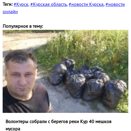
Теги:
#Курск
,
#Курская область
,
#новости Курска
,
#новости
онлайн
Популярное в тему:
Волонтеры собрали с берегов реки Кур 40 мешков
мусора