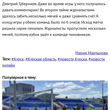
Дмитрий Губерниев. Даже во время игры у него получалось
давать комментарии! Во втором тайме журналистами
удалось забить несколько мячей и даже сравнять счёт. К
концу игры у обеих команд было по 6 очков. Исход матча
решила серия пенальти. Журналисты пропустили несколько
мячей, поэтому кубок ушёл к команде чиновников.
Мария Мартынова
Теги:
#Курск
,
#Курская область
,
#новости Курска
,
#новости
онлайн
Популярное в тему: