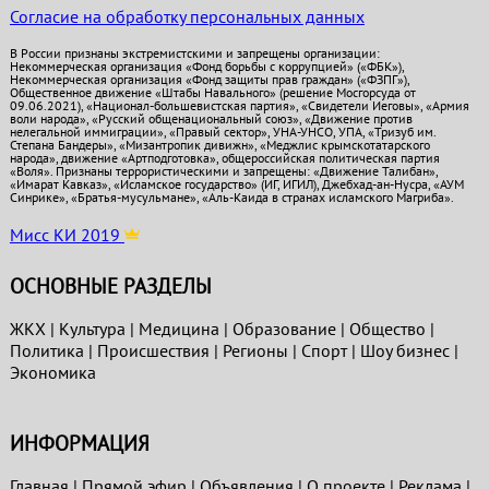
Согласие на обработку персональных данных
В России признаны экстремистскими и запрещены организации:
Некоммерческая организация «Фонд борьбы с коррупцией» («ФБК»),
Некоммерческая организация «Фонд защиты прав граждан» («ФЗПГ»),
Общественное движение «Штабы Навального» (решение Мосгорсуда от
09.06.2021), «Национал-большевистская партия», «Свидетели Иеговы», «Армия
воли народа», «Русский общенациональный союз», «Движение против
нелегальной иммиграции», «Правый сектор», УНА-УНСО, УПА, «Тризуб им.
Степана Бандеры», «Мизантропик дивижн», «Меджлис крымскотатарского
народа», движение «Артподготовка», общероссийская политическая партия
«Воля». Признаны террористическими и запрещены: «Движение Талибан»,
«Имарат Кавказ», «Исламское государство» (ИГ, ИГИЛ), Джебхад-ан-Нусра, «АУМ
Синрике», «Братья-мусульмане», «Аль-Каида в странах исламского Магриба».
Мисс КИ 2019
ОСНОВНЫЕ РАЗДЕЛЫ
ЖКХ
|
Культура
|
Медицина
|
Образование
|
Общество
|
Политика
|
Проиcшествия
|
Регионы
|
Спорт
|
Шоу бизнес
|
Экономика
ИНФОРМАЦИЯ
Главная
|
Прямой эфир
|
Объявления
|
О проекте
|
Реклама
|