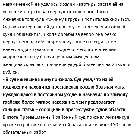
незамеченной не удалось: хозяин квартиры застал её на
выходе и потребовал вернуть похищенное. Тогда
Анжелика толкнула мужчину в грудь и попыталась скрыться.
Однако потерпевший догнал её уже в помещении общей
кухни общежития. В ходе борьбы за ведро она резко
дёрнула его на себя, порезав мужчине палец, а затем
нанесла удар кулаком в грудь — от чего потерпевший
ударился о стену. С похищенным имуществом
женщина скрылась, причинив ущерб более чем на 2 тысячи
рублей.
- В суде женщина вину признала. Суд учёл, что на её
иждивении находится престарелая тяжело больная мать,
нуждающаяся в постоянном уходе, и назначил по эпизоду
грабежа более мягкое наказание, чем предполагает
санкция статьи, - сообщили в пресс-службе судов области.
В итоге Промышленный районный суд признал Анжелику в
краже и грабеже и назначил ей наказание в виде 450 часов
обязательных работ.