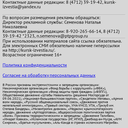
Контактные данные редакции: 8 (4712) 39-19-42, kursk-
izvestia@yandex.ru
По вопросам размещения рекламы обращаться:
Директор рекламной службы: Семенова Наталья
Николаевна
Контактные данные редакции: 8-920-265-66-14, 8 (4712)
39-19-42 *2323, n.semenova@ptpgroup.ru
При использовании материалов сайта ссылка обязательна.
Для электронных СМИ обязательно наличие гиперссылки
на http://kursk-izvestia.ru/.
Возрастное ограничение 16+
Политика конфиденциальности
Согласие на обработку персональных данных
В России признаны экстремистскими и запрещены организации:
Некоммерческая организация «Фонд борьбы с коррупцией» («ФБК»),
Некоммерческая организация «Фонд защиты прав граждан» («ФЗПГ»),
Общественное движение «Штабы Навального» (решение Мосгорсуда от
09.06.2021), «Национал-большевистская партия», «Свидетели Иеговы», «Армия
воли народа», «Русский общенациональный союз», «Движение против
нелегальной иммиграции», «Правый сектор», УНА-УНСО, УПА, «Тризуб им.
Степана Бандеры», «Мизантропик дивижн», «Меджлис крымскотатарского
народа», движение «Артподготовка», общероссийская политическая партия
«Воля». Признаны террористическими и запрещены: «Движение Талибан»,
«Имарат Кавказ», «Исламское государство» (ИГ, ИГИЛ), Джебхад-ан-Нусра, «АУМ
Синрике», «Братья-мусульмане», «Аль-Каида в странах исламского Магриба».