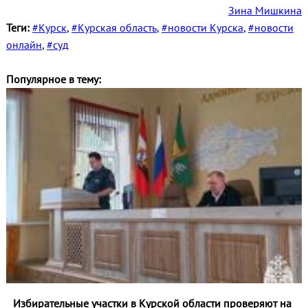
Зина Мишкина
Теги:
#Курск
,
#Курская область
,
#новости Курска
,
#новости
онлайн
,
#суд
Популярное в тему:
Избирательные участки в Курской области проверяют на