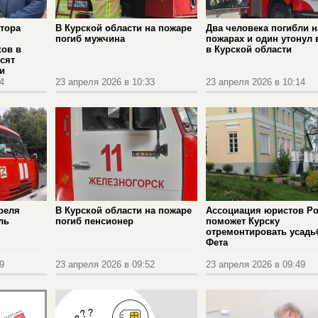
атора
В Курской области на пожаре
Два человека погибли н
погиб мужчина
пожарах и один утонул 
ков в
в Курской области
сят
и
4
23 апреля 2026 в 10:33
23 апреля 2026 в 10:14
реля
В Курской области на пожаре
Ассоциация юристов Р
ль
погиб пенсионер
поможет Курску
отремонтировать усадь
Фета
9
23 апреля 2026 в 09:52
23 апреля 2026 в 09:49