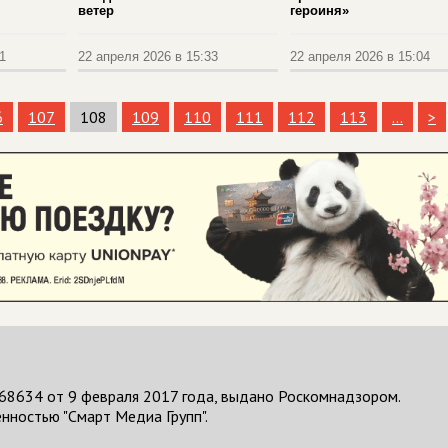
ветер
героиня»
1
22 апреля 2026 в 15:33
22 апреля 2026 в 15:04
6
107
108
109
110
111
112
113
...
>
68634 от 9 февраля 2017 года, выдано Роскомнадзором.
нностью "Смарт Медиа Групп".