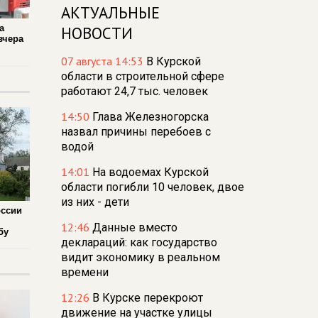
АКТУАЛЬНЫЕ
а
НОВОСТИ
вчера
07 августа 14:53
В Курской
области в строительной сфере
работают 24,7 тыс. человек
14:50
Глава Железногорска
назвал причины перебоев с
водой
14:01
На водоемах Курской
области погибли 10 человек, двое
из них - дети
оссии
12:46
Данные вместо
бу
деклараций: как государство
видит экономику в реальном
времени
12:26
В Курске перекроют
движение на участке улицы