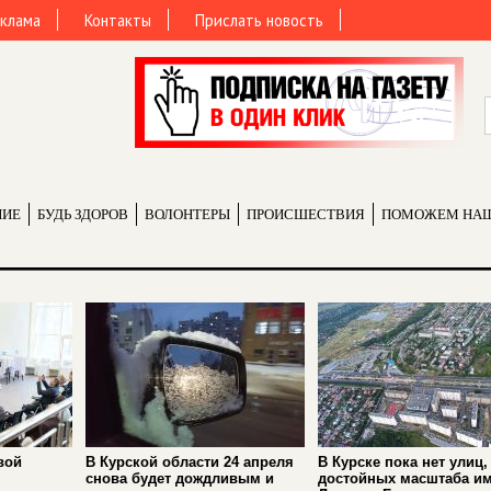
клама
Контакты
Прислать новость
НИЕ
БУДЬ ЗДОРОВ
ВОЛОНТЕРЫ
ПРОИCШЕСТВИЯ
ПОМОЖЕМ НА
вой
В Курской области 24 апреля
В Курске пока нет улиц,
снова будет дождливым и
достойных масштаба и