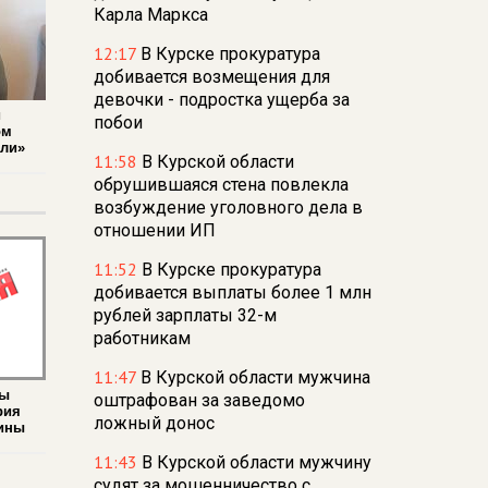
Карла Маркса
12:17
В Курске прокуратура
добивается возмещения для
девочки - подростка ущерба за
й
побои
ом
али»
11:58
В Курской области
обрушившаяся стена повлекла
возбуждение уголовного дела в
отношении ИП
11:52
В Курске прокуратура
добивается выплаты более 1 млн
рублей зарплаты 32-м
работникам
11:47
В Курской области мужчина
мы
оштрафован за заведомо
рия
ложный донос
дины
11:43
В Курской области мужчину
судят за мошенничество с