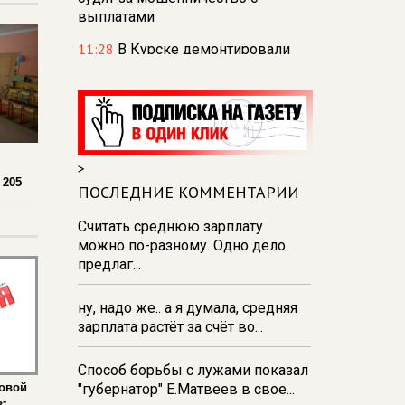
выплатами
11:28
В Курске демонтировали
тарзанки для прыжков в воду на
реке Тускарь и Стрелецком озере
11:27
В парке Пионеров в Курске
отпразднуют День
физкультурника
>
 205
11:26
В Курске в парке «Патриот»
ПОСЛЕДНИЕ КОММЕНТАРИИ
зажгли свечи в память о
Считать среднюю зарплату
погибших в августе 2024 года
можно по-разному. Одно дело
10:53
Курянка отвезла
предлаг...
мошенникам драгоценностей и
денег на сумму свыше 10
ну, надо же.. а я думала, средняя
миллионов рублей
зарплата растёт за счёт во...
10:42
В Курской области
Россельхознадзор выявил 55
Способ борьбы с лужами показал
новых очагов опасных сорняков
овой
"губернатор" Е.Матвеев в свое...
-