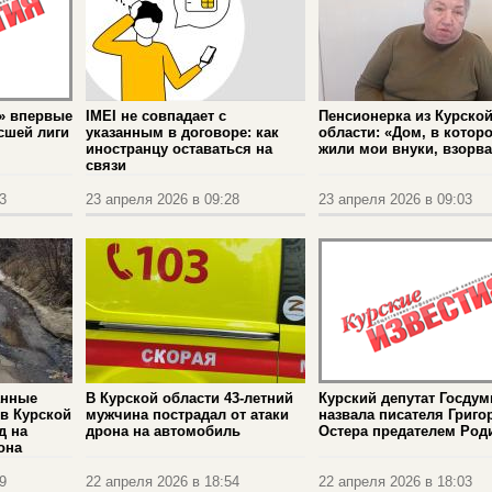
» впервые
IMEI не совпадает с
Пенсионерка из Курско
сшей лиги
указанным в договоре: как
области: «Дом, в котор
иностранцу оставаться на
жили мои внуки, взорв
связи
3
23 апреля 2026 в 09:28
23 апреля 2026 в 09:03
анные
В Курской области 43-летний
Курский депутат Госду
 в Курской
мужчина пострадал от атаки
назвала писателя Григо
д на
дрона на автомобиль
Остера предателем Ро
она
9
22 апреля 2026 в 18:54
22 апреля 2026 в 18:03