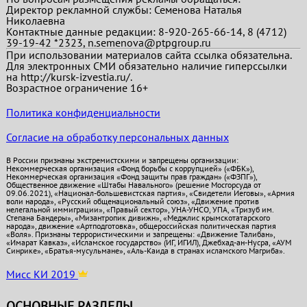
Директор рекламной службы: Семенова Наталья
Николаевна
Контактные данные редакции: 8-920-265-66-14, 8 (4712)
39-19-42 *2323, n.semenova@ptpgroup.ru
При использовании материалов сайта ссылка обязательна.
Для электронных СМИ обязательно наличие гиперссылки
на http://kursk-izvestia.ru/.
Возрастное ограничение 16+
Политика конфиденциальности
Согласие на обработку персональных данных
В России признаны экстремистскими и запрещены организации:
Некоммерческая организация «Фонд борьбы с коррупцией» («ФБК»),
Некоммерческая организация «Фонд защиты прав граждан» («ФЗПГ»),
Общественное движение «Штабы Навального» (решение Мосгорсуда от
09.06.2021), «Национал-большевистская партия», «Свидетели Иеговы», «Армия
воли народа», «Русский общенациональный союз», «Движение против
нелегальной иммиграции», «Правый сектор», УНА-УНСО, УПА, «Тризуб им.
Степана Бандеры», «Мизантропик дивижн», «Меджлис крымскотатарского
народа», движение «Артподготовка», общероссийская политическая партия
«Воля». Признаны террористическими и запрещены: «Движение Талибан»,
«Имарат Кавказ», «Исламское государство» (ИГ, ИГИЛ), Джебхад-ан-Нусра, «АУМ
Синрике», «Братья-мусульмане», «Аль-Каида в странах исламского Магриба».
Мисс КИ 2019
ОСНОВНЫЕ РАЗДЕЛЫ