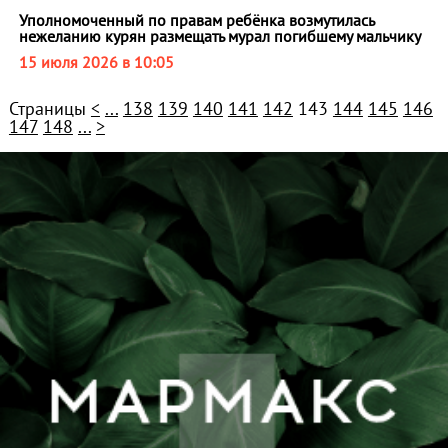
Уполномоченный по правам ребёнка возмутилась
нежеланию курян размещать мурал погибшему мальчику
15 июля 2026 в 10:05
Страницы
<
...
138
139
140
141
142
143
144
145
146
147
148
...
>