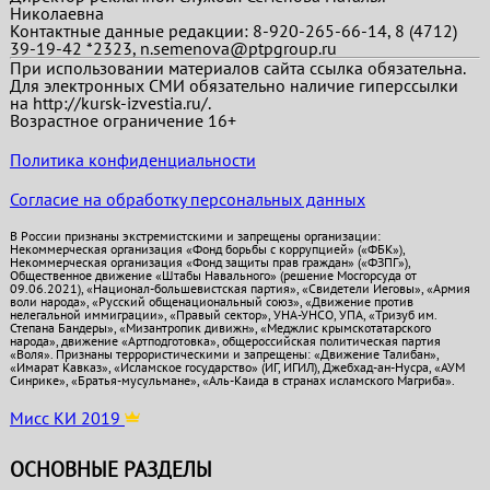
Николаевна
Контактные данные редакции: 8-920-265-66-14, 8 (4712)
39-19-42 *2323, n.semenova@ptpgroup.ru
При использовании материалов сайта ссылка обязательна.
Для электронных СМИ обязательно наличие гиперссылки
на http://kursk-izvestia.ru/.
Возрастное ограничение 16+
Политика конфиденциальности
Согласие на обработку персональных данных
В России признаны экстремистскими и запрещены организации:
Некоммерческая организация «Фонд борьбы с коррупцией» («ФБК»),
Некоммерческая организация «Фонд защиты прав граждан» («ФЗПГ»),
Общественное движение «Штабы Навального» (решение Мосгорсуда от
09.06.2021), «Национал-большевистская партия», «Свидетели Иеговы», «Армия
воли народа», «Русский общенациональный союз», «Движение против
нелегальной иммиграции», «Правый сектор», УНА-УНСО, УПА, «Тризуб им.
Степана Бандеры», «Мизантропик дивижн», «Меджлис крымскотатарского
народа», движение «Артподготовка», общероссийская политическая партия
«Воля». Признаны террористическими и запрещены: «Движение Талибан»,
«Имарат Кавказ», «Исламское государство» (ИГ, ИГИЛ), Джебхад-ан-Нусра, «АУМ
Синрике», «Братья-мусульмане», «Аль-Каида в странах исламского Магриба».
Мисс КИ 2019
ОСНОВНЫЕ РАЗДЕЛЫ