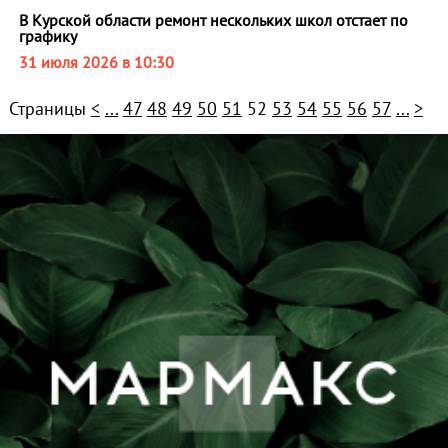
В Курской области ремонт нескольких школ отстает по
графику
31 июля 2026 в 10:30
Страницы
<
...
47
48
49
50
51
52
53
54
55
56
57
...
>