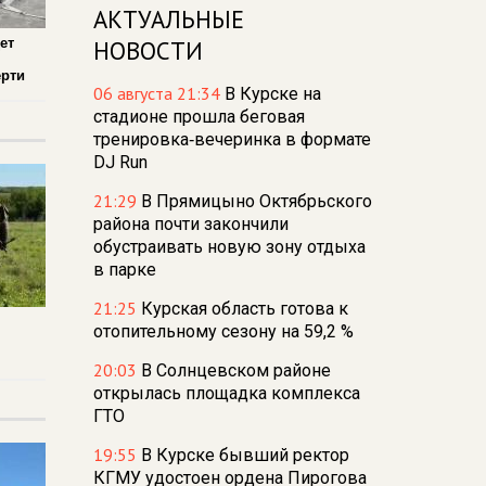
АКТУАЛЬНЫЕ
ет
НОВОСТИ
ерти
06 августа 21:34
В Курске на
стадионе прошла беговая
тренировка‑вечеринка в формате
DJ Run
21:29
В Прямицыно Октябрьского
района почти закончили
обустраивать новую зону отдыха
в парке
21:25
Курская область готова к
отопительному сезону на 59,2 %
20:03
В Солнцевском районе
открылась площадка комплекса
ГТО
19:55
В Курске бывший ректор
КГМУ удостоен ордена Пирогова