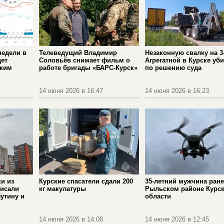
недели в
Телеведущий Владимир
Незаконную свалку на 3
дет
Соловьёв снимает фильм о
Агрегатной в Курске уб
рким
работе бригады «БАРС-Курск»
по решению суда
14 июня 2026 в 16:47
14 июня 2026 в 16:23
и из
Курские спасатели сдали 200
35-летний мужчина ране
писали
кг макулатуры
Рыльском районе Курс
утину и
области
14 июня 2026 в 14:08
14 июня 2026 в 12:45