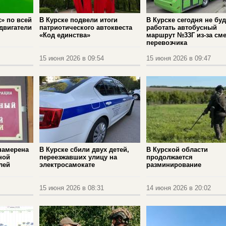
» по всей
В Курске подвели итоги
В Курске сегодня не буд
двигатели
патриотического автоквеста
работать автобусный
«Код единства»
маршрут №33Г из-за см
перевозчика
15 июня 2026 в 09:54
15 июня 2026 в 09:47
намерена
В Курске сбили двух детей,
В Курской области
ной
переезжавших улицу на
продолжается
лей
электросамокате
разминирование
15 июня 2026 в 08:31
14 июня 2026 в 20:02