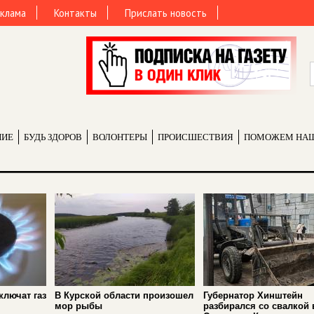
клама
Контакты
Прислать новость
НИЕ
БУДЬ ЗДОРОВ
ВОЛОНТЕРЫ
ПРОИCШЕСТВИЯ
ПОМОЖЕМ НА
ключат газ
В Курской области произошел
Губернатор Хинштейн
мор рыбы
разбирался со свалкой 