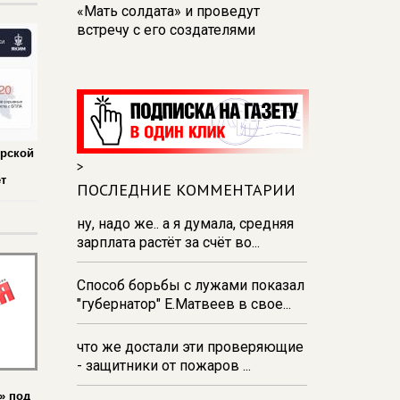
«Мать солдата» и проведут
встречу с его создателями
17:48
В Железногорске пробурят
три дополнительные скважины
из‑за проблем с водоснабжением
17:23
В Курске установили две
камеры ПДД на превышение
урской
>
скорости
т
ПОСЛЕДНИЕ КОММЕНТАРИИ
16:55
В Курске жителя
Тюменской области осудили за
ну, надо же.. а я думала, средняя
незаконную перевозку
зарплата растёт за счёт во...
взрывчатки
Способ борьбы с лужами показал
16:47
В Курске капремонт дорог
"губернатор" Е.Матвеев в свое...
выполнен на 54%
что же достали эти проверяющие
- защитники от пожаров ...
» под