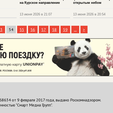
на Курское направление
открытым небом
13 июня 2026 в 21:07
13 июня 2026 в 20:54
53
54
55
56
57
58
59
...
>
68634 от 9 февраля 2017 года, выдано Роскомнадзором.
нностью "Смарт Медиа Групп".