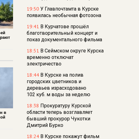
19:50
У Главпочтамта в Курске
появилась необычная фотозона
19:41
В Курчатове прошёл
благотворительный концерт и
-ей
ирают
показ документального фильма
18:51
В Сеймском округе Курска
временно отключат
электричество
18:44
В Курске на полив
городских цветников и
деревьев израсходовано
102 куб. м воды за неделю
18:38
Прокуратуру Курской
области теперь возглавляет
н в
кой
бывший прокурор Чукотки
Дмитрий Бурко
18:24
В Курске покажут фильм