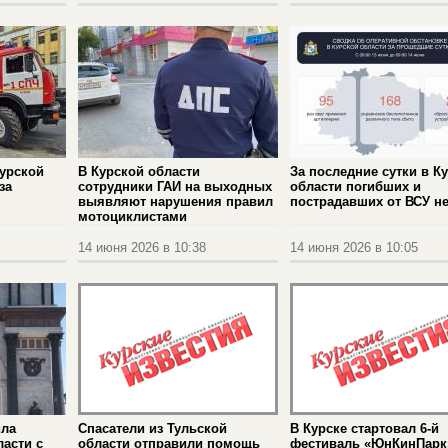
урской
В Курской области
За последние сутки в К
за
сотрудники ГАИ на выходных
области погибших и
выявляют нарушения правил
пострадавших от ВСУ не
мотоциклистами
14 июня 2026 в 10:38
14 июня 2026 в 10:05
ила
Спасатели из Тульской
В Курске стартовал 6‑й
ласти с
области отправили помощь
фестиваль «ЮнКинПарк