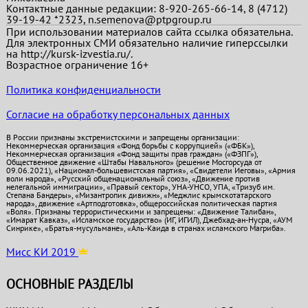
Контактные данные редакции: 8-920-265-66-14, 8 (4712)
39-19-42 *2323, n.semenova@ptpgroup.ru
При использовании материалов сайта ссылка обязательна.
Для электронных СМИ обязательно наличие гиперссылки
на http://kursk-izvestia.ru/.
Возрастное ограничение 16+
Политика конфиденциальности
Согласие на обработку персональных данных
В России признаны экстремистскими и запрещены организации:
Некоммерческая организация «Фонд борьбы с коррупцией» («ФБК»),
Некоммерческая организация «Фонд защиты прав граждан» («ФЗПГ»),
Общественное движение «Штабы Навального» (решение Мосгорсуда от
09.06.2021), «Национал-большевистская партия», «Свидетели Иеговы», «Армия
воли народа», «Русский общенациональный союз», «Движение против
нелегальной иммиграции», «Правый сектор», УНА-УНСО, УПА, «Тризуб им.
Степана Бандеры», «Мизантропик дивижн», «Меджлис крымскотатарского
народа», движение «Артподготовка», общероссийская политическая партия
«Воля». Признаны террористическими и запрещены: «Движение Талибан»,
«Имарат Кавказ», «Исламское государство» (ИГ, ИГИЛ), Джебхад-ан-Нусра, «АУМ
Синрике», «Братья-мусульмане», «Аль-Каида в странах исламского Магриба».
Мисс КИ 2019
ОСНОВНЫЕ РАЗДЕЛЫ