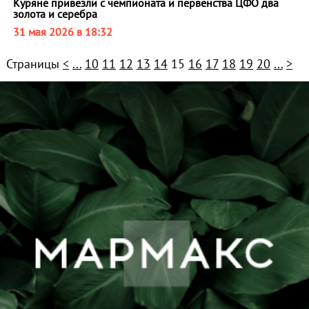
Куряне привезли с чемпионата и первенства ЦФО два
золота и серебра
31 мая 2026 в 18:32
Страницы
<
...
10
11
12
13
14
15
16
17
18
19
20
...
>